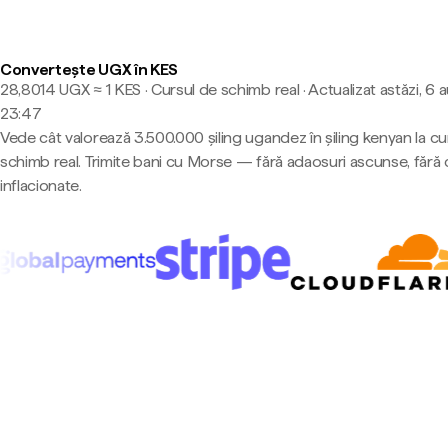
Convertește UGX în KES
28,8014 UGX ≈ 1 KES · Cursul de schimb real
·
Actualizat astăzi, 6 
23:47
Vede cât valorează 3.500.000 șiling ugandez în șiling kenyan la cu
schimb real. Trimite bani cu Morse — fără adaosuri ascunse, fără 
inflacionate.