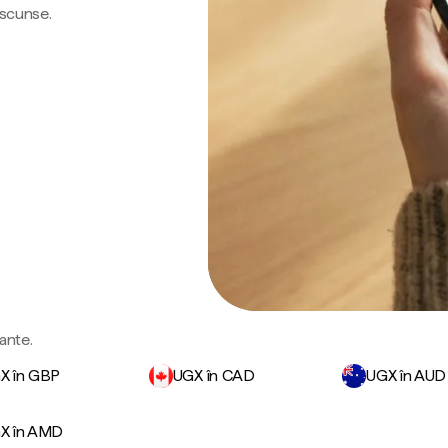
ascunse.
ante.
X în GBP
UGX în CAD
UGX în AUD
X în AMD