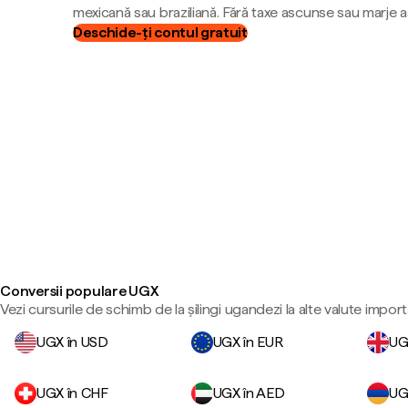
mexicană sau braziliană. Fără taxe ascunse sau marje 
Deschide-ți contul gratuit
Conversii populare UGX
Vezi cursurile de schimb de la șilingi ugandezi la alte valute import
UGX în USD
UGX în EUR
UG
UGX în CHF
UGX în AED
UG