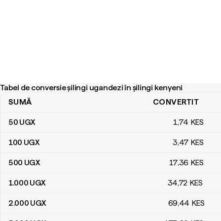
Tabel de conversie șilingi ugandezi în șilingi kenyeni
SUMĂ
CONVERTIT
Tabel de conversie șilingi ugandezi în șilingi kenyeni
50
UGX
1
,74
KES
100
UGX
3
,47
KES
500
UGX
17
,36
KES
1.000
UGX
34
,72
KES
2.000
UGX
69
,44
KES