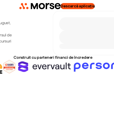
Descarcă aplicația
august,
rsul de
cursuri
Construit cu parteneri financi de încredere