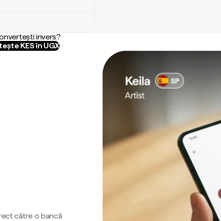
convertești invers?
ește KES în UGX
irect către o bancă