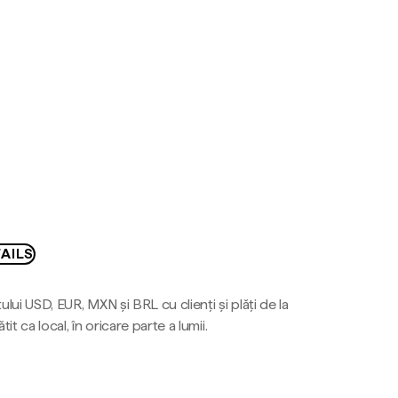
AILS
ului USD, EUR, MXN și BRL cu clienți și plăți de la
tit ca local, în oricare parte a lumii.