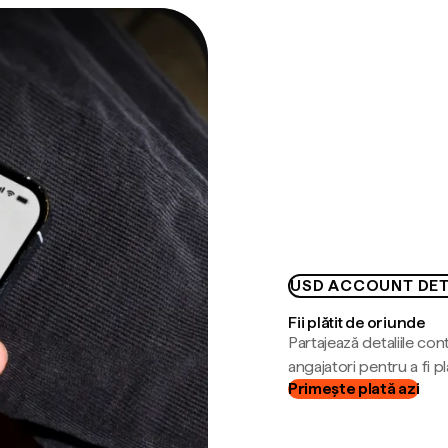
USD ACCOUNT DET
Fii plătit de oriunde
Partajează detaliile cont
angajatori pentru a fi plă
Primește plată azi