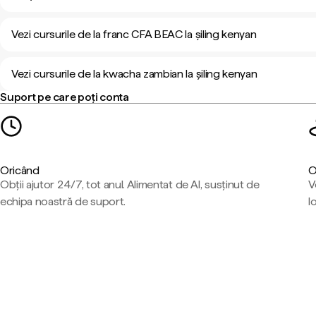
Vezi cursurile de la franc CFA BEAC la șiling kenyan
Vezi cursurile de la kwacha zambian la șiling kenyan
Suport pe care poți conta
Oricând
O
Obții ajutor 24/7, tot anul. Alimentat de AI, susținut de
V
echipa noastră de suport.
l