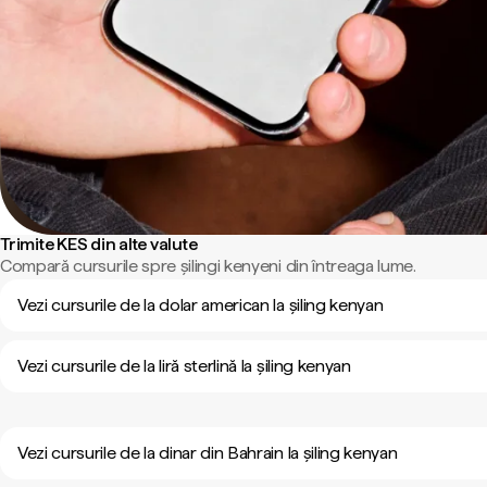
Trimite KES din alte valute
Compară cursurile spre șilingi kenyeni din întreaga lume.
Vezi cursurile de la dolar american la șiling kenyan
Vezi cursurile de la liră sterlină la șiling kenyan
Vezi cursurile de la dinar din Bahrain la șiling kenyan