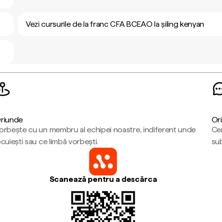
Vezi cursurile de la franc CFA BCEAO la șiling kenyan
riunde
Ori
orbește cu un membru al echipei noastre, indiferent unde
Cen
ocuiești sau ce limbă vorbești.
sub
Scanează pentru a descărca