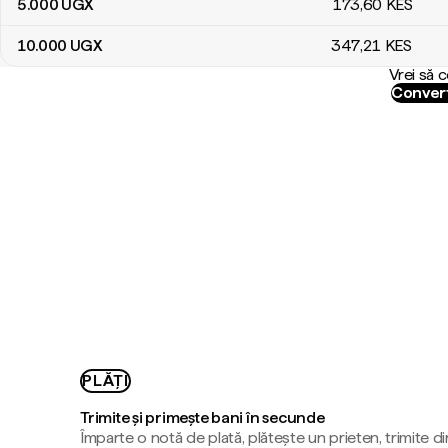
5.000
UGX
173
,60
KES
10.000
UGX
347
,21
KES
Vrei să 
Convert
PLĂȚI
Trimite și primește bani în secunde
Împarte o notă de plată, plătește un prieten, trimite d