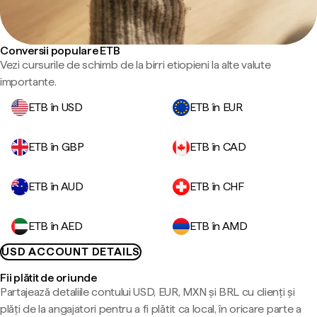
Conversii populare ETB
Vezi cursurile de schimb de la birri etiopieni la alte valute
importante.
ETB în USD
ETB în EUR
ETB în GBP
ETB în CAD
ETB în AUD
ETB în CHF
ETB în AED
ETB în AMD
USD ACCOUNT DETAILS
Fii plătit de oriunde
Partajează detaliile contului USD, EUR, MXN și BRL cu clienți și
plăți de la angajatori pentru a fi plătit ca local, în oricare parte a