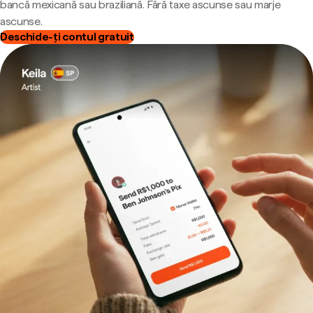
bancă mexicană sau braziliană. Fără taxe ascunse sau marje
ascunse.
Deschide-ți contul gratuit