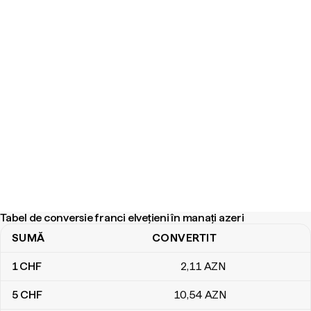
Tabel de conversie franci elvețieni în manați azeri
SUMĂ
CONVERTIT
Tabel de conversie franci elvețieni în manați azeri
1
CHF
2
,11
AZN
5
CHF
10
,54
AZN