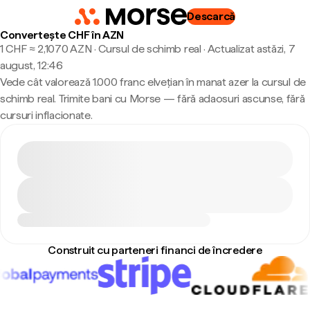
Descarcă
Convertește CHF în AZN
1 CHF ≈ 2,1070 AZN · Cursul de schimb real
·
Actualizat astăzi, 7
august, 12:46
Vede cât valorează 1.000 franc elvețian în manat azer la cursul de
schimb real. Trimite bani cu Morse — fără adaosuri ascunse, fără
cursuri inflacionate.
Construit cu parteneri financi de încredere