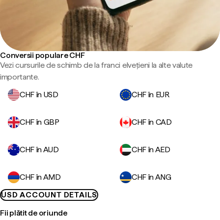
Conversii populare CHF
Vezi cursurile de schimb de la franci elvețieni la alte valute
importante.
CHF în USD
CHF în EUR
CHF în GBP
CHF în CAD
CHF în AUD
CHF în AED
CHF în AMD
CHF în ANG
USD ACCOUNT DETAILS
Fii plătit de oriunde