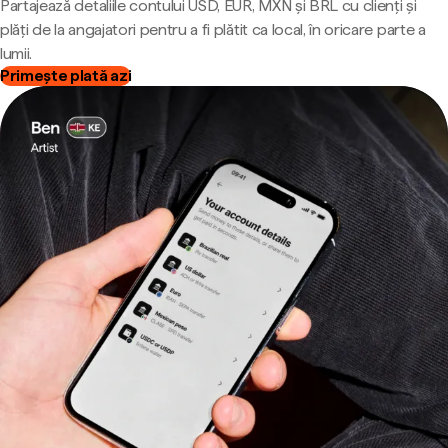
Partajează detaliile contului USD, EUR, MXN și BRL cu clienți și
plăți de la angajatori pentru a fi plătit ca local, în oricare parte a
lumii.
Primește plată azi