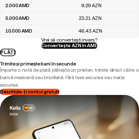
2.000
AMD
9
,29
AZN
5.000
AMD
23
,21
AZN
10.000
AMD
46
,43
AZN
Vrei să convertești invers?
Convertește AZN în AMD
PLĂȚI
Trimite și primește bani în secunde
Împarte o notă de plată, plătește un prieten, trimite direct către o
bancă mexicană sau braziliană. Fără taxe ascunse sau marje
ascunse.
Deschide-ți contul gratuit