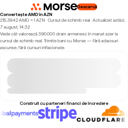
Descarcă
Convertește AMD în AZN
215,3942 AMD ≈ 1 AZN · Cursul de schimb real
·
Actualizat astăzi,
7 august, 14:32
Vede cât valorează 390.000 dram armenesc în manat azer la
cursul de schimb real. Trimite bani cu Morse — fără adaosuri
ascunse, fără cursuri inflacionate.
Construit cu parteneri financi de încredere