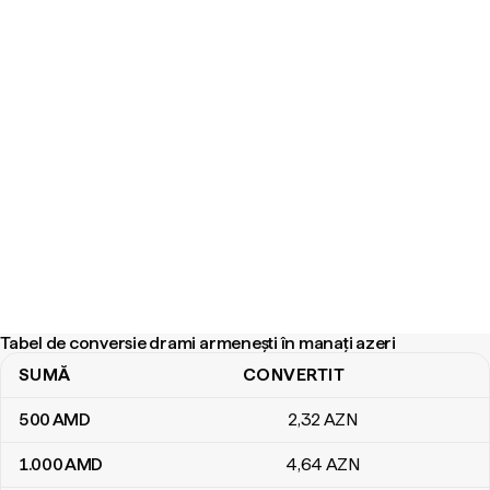
Tabel de conversie drami armenești în manați azeri
SUMĂ
CONVERTIT
Tabel de conversie drami armenești în manați azeri
500
AMD
2
,32
AZN
1.000
AMD
4
,64
AZN