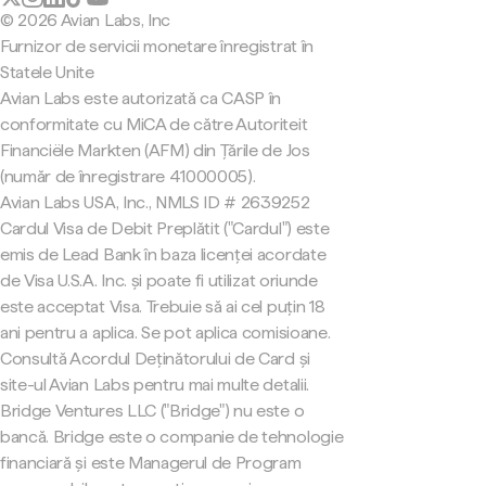
© 2026 Avian Labs, Inc
Furnizor de servicii monetare înregistrat în
Statele Unite
Avian Labs este autorizată ca CASP în
conformitate cu MiCA de către Autoriteit
Financiële Markten (AFM) din Țările de Jos
(număr de înregistrare 41000005).
Avian Labs USA, Inc., NMLS ID # 2639252
Cardul Visa de Debit Preplătit ("Cardul") este
emis de Lead Bank în baza licenței acordate
de Visa U.S.A. Inc. și poate fi utilizat oriunde
este acceptat Visa. Trebuie să ai cel puțin 18
ani pentru a aplica. Se pot aplica comisioane.
Consultă Acordul Deținătorului de Card și
site-ul Avian Labs pentru mai multe detalii.
Bridge Ventures LLC ("Bridge") nu este o
bancă. Bridge este o companie de tehnologie
financiară și este Managerul de Program