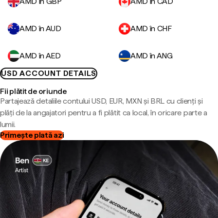
AMD în GBP
AMD în CAD
AMD în AUD
AMD în CHF
AMD în AED
AMD în ANG
USD ACCOUNT DETAILS
Fii plătit de oriunde
Partajează detaliile contului USD, EUR, MXN și BRL cu clienți și
plăți de la angajatori pentru a fi plătit ca local, în oricare parte a
lumii.
Primește plată azi