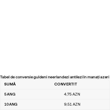
Tabel de conversie guldeni neerlandezi antilezi în manați azeri
SUMĂ
CONVERTIT
Tabel de conversie guldeni neerlandezi antilezi în manați azeri
5
ANG
4
,75
AZN
10
ANG
9
,51
AZN