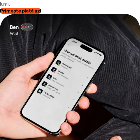
lumii.
Primește plată azi