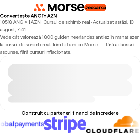
Descarcă
Convertește ANG în AZN
1,0518 ANG ≈ 1 AZN · Cursul de schimb real
·
Actualizat astăzi, 10
august, 7:41
Vede cât valorează 1.800 gulden neerlandez antilez în manat azer
la cursul de schimb real. Trimite bani cu Morse — fără adaosuri
ascunse, fără cursuri inflacionate.
Construit cu parteneri financi de încredere