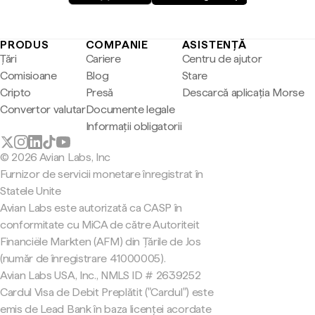
PRODUS
COMPANIE
ASISTENȚĂ
Țări
Cariere
Centru de ajutor
Comisioane
Blog
Stare
Cripto
Presă
Descarcă aplicația Morse
Convertor valutar
Documente legale
Informații obligatorii
© 2026 Avian Labs, Inc
Furnizor de servicii monetare înregistrat în
Statele Unite
Avian Labs este autorizată ca CASP în
conformitate cu MiCA de către Autoriteit
Financiële Markten (AFM) din Țările de Jos
(număr de înregistrare 41000005).
Avian Labs USA, Inc., NMLS ID # 2639252
Cardul Visa de Debit Preplătit ("Cardul") este
emis de Lead Bank în baza licenței acordate