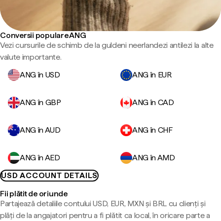
Conversii populare ANG
Vezi cursurile de schimb de la guldeni neerlandezi antilezi la alte
valute importante.
ANG în USD
ANG în EUR
ANG în GBP
ANG în CAD
ANG în AUD
ANG în CHF
ANG în AED
ANG în AMD
USD ACCOUNT DETAILS
Fii plătit de oriunde
Partajează detaliile contului USD, EUR, MXN și BRL cu clienți și
plăți de la angajatori pentru a fi plătit ca local, în oricare parte a