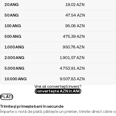
20
ANG
19
,02
AZN
50
ANG
47
,54
AZN
100
ANG
95
,08
AZN
500
ANG
475
,39
AZN
1.000
ANG
950
,78
AZN
2.000
ANG
1.901
,57
AZN
5.000
ANG
4.753
,91
AZN
10.000
ANG
9.507
,83
AZN
Vrei să convertești invers?
Convertește AZN în ANG
PLĂȚI
Trimite și primește bani în secunde
Împarte o notă de plată, plătește un prieten, trimite direct către o