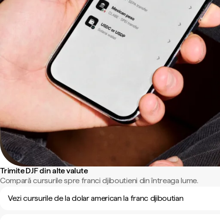
Trimite DJF din alte valute
Compară cursurile spre franci djiboutieni din întreaga lume.
Vezi cursurile de la dolar american la franc djiboutian