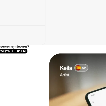
convertești invers?
tește DJF în LRD