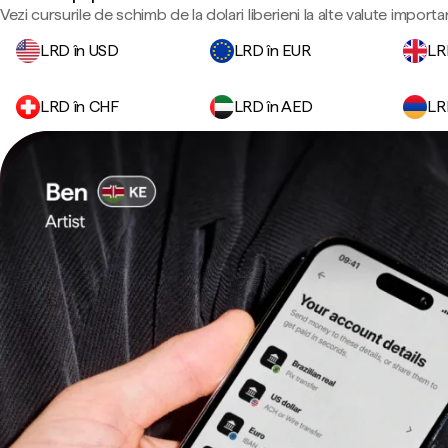
Vezi cursurile de schimb de la dolari liberieni la alte valute importa
LRD în USD
LRD în EUR
LR
LRD în CHF
LRD în AED
LR