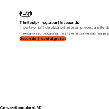
PLĂȚI
Trimite și primește bani în secunde
Împarte o notă de plată, plătește un prieten, trimite d
mexicană sau braziliană. Fără taxe ascunse sau marje 
Deschide-ți contul gratuit
Conversii populare LRD