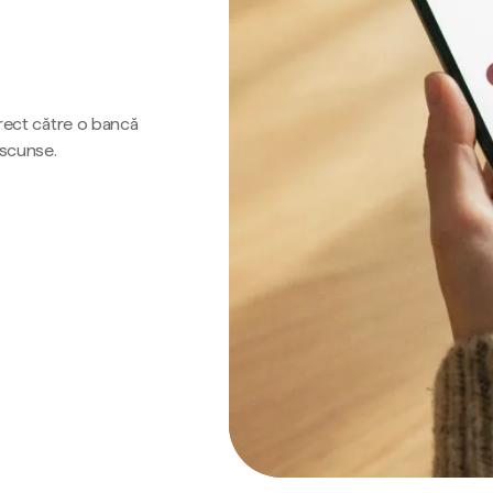
irect către o bancă
ascunse.