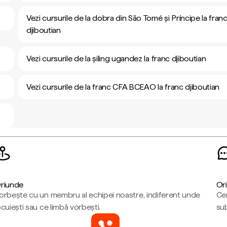
Vezi cursurile de la dobra din São Tomé și Príncipe la fran
djiboutian
Vezi cursurile de la șiling ugandez la franc djiboutian
Vezi cursurile de la franc CFA BCEAO la franc djiboutian
riunde
Ori
orbește cu un membru al echipei noastre, indiferent unde
Cen
ocuiești sau ce limbă vorbești.
sub