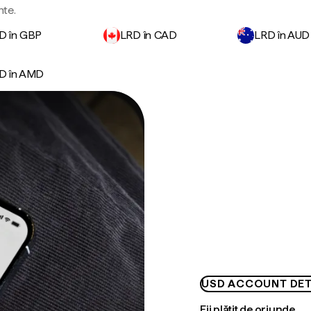
nte.
D în GBP
LRD în CAD
LRD în AUD
D în AMD
USD ACCOUNT DET
Fii plătit de oriunde