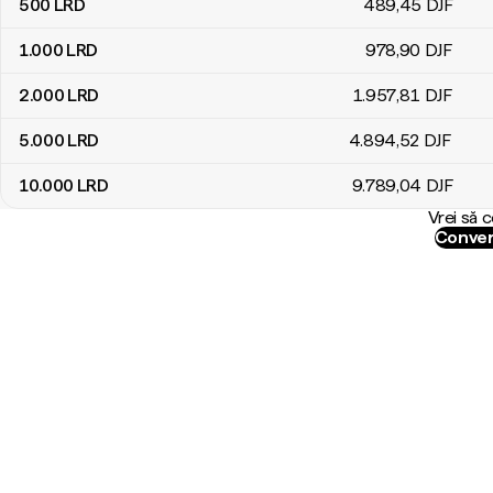
500
LRD
489
,45
DJF
1.000
LRD
978
,90
DJF
2.000
LRD
1.957
,81
DJF
5.000
LRD
4.894
,52
DJF
10.000
LRD
9.789
,04
DJF
Vrei să 
Conver