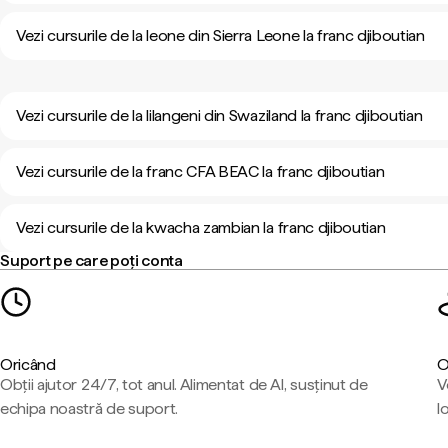
Vezi cursurile de la leone din Sierra Leone la franc djiboutian
Vezi cursurile de la lilangeni din Swaziland la franc djiboutian
Vezi cursurile de la franc CFA BEAC la franc djiboutian
Vezi cursurile de la kwacha zambian la franc djiboutian
Suport pe care poți conta
Oricând
O
Obții ajutor 24/7, tot anul. Alimentat de AI, susținut de
V
echipa noastră de suport.
l