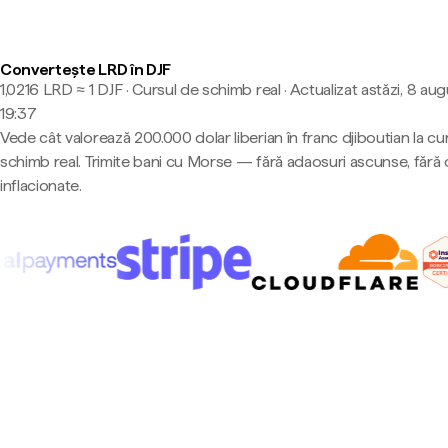
Convertește LRD în DJF
1,0216 LRD ≈ 1 DJF · Cursul de schimb real
·
Actualizat astăzi, 8 aug
19:37
Vede cât valorează 200.000 dolar liberian în franc djiboutian la cu
schimb real. Trimite bani cu Morse — fără adaosuri ascunse, fără 
inflacionate.