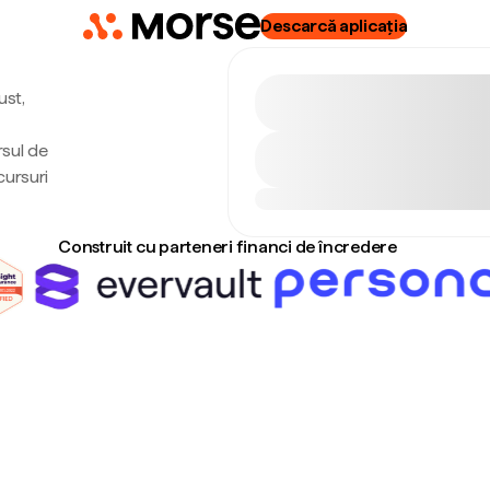
Descarcă aplicația
ust,
rsul de
cursuri
Construit cu parteneri financi de încredere