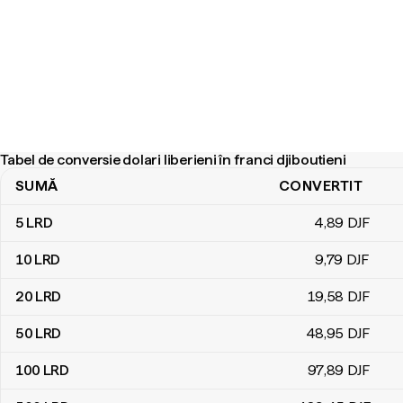
Tabel de conversie dolari liberieni în franci djiboutieni
SUMĂ
CONVERTIT
Tabel de conversie dolari liberieni în franci djiboutieni
5
LRD
4
,89
DJF
10
LRD
9
,79
DJF
20
LRD
19
,58
DJF
50
LRD
48
,95
DJF
100
LRD
97
,89
DJF