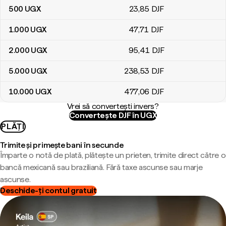
500
UGX
23
,85
DJF
1.000
UGX
47
,71
DJF
2.000
UGX
95
,41
DJF
5.000
UGX
238
,53
DJF
10.000
UGX
477
,06
DJF
Vrei să convertești invers?
Convertește DJF în UGX
PLĂȚI
Trimite și primește bani în secunde
Împarte o notă de plată, plătește un prieten, trimite direct către o
bancă mexicană sau braziliană. Fără taxe ascunse sau marje
ascunse.
Deschide-ți contul gratuit