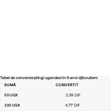
Tabel de conversie șilingi ugandezi în franci djiboutieni
SUMĂ
CONVERTIT
Tabel de conversie șilingi ugandezi în franci djiboutieni
50
UGX
2
,39
DJF
100
UGX
4
,77
DJF