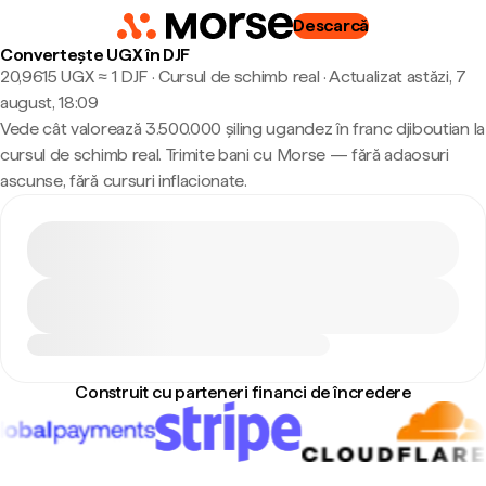
Descarcă
Convertește UGX în DJF
20,9615 UGX ≈ 1 DJF · Cursul de schimb real
·
Actualizat astăzi, 7
august, 18:09
Vede cât valorează 3.500.000 șiling ugandez în franc djiboutian la
cursul de schimb real. Trimite bani cu Morse — fără adaosuri
ascunse, fără cursuri inflacionate.
Construit cu parteneri financi de încredere