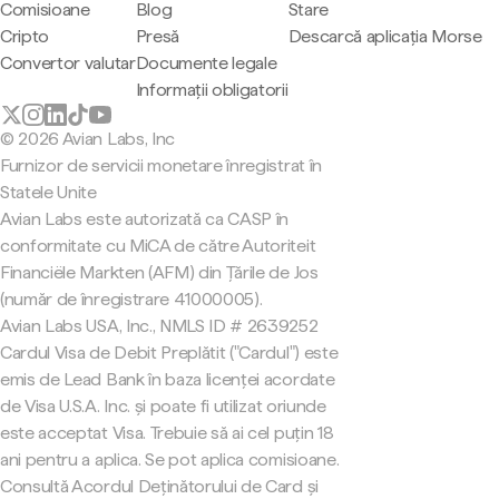
Comisioane
Blog
Stare
Cripto
Presă
Descarcă aplicația Morse
Convertor valutar
Documente legale
Informații obligatorii
© 2026 Avian Labs, Inc
Furnizor de servicii monetare înregistrat în
Statele Unite
Avian Labs este autorizată ca CASP în
conformitate cu MiCA de către Autoriteit
Financiële Markten (AFM) din Țările de Jos
(număr de înregistrare 41000005).
Avian Labs USA, Inc., NMLS ID # 2639252
Cardul Visa de Debit Preplătit ("Cardul") este
emis de Lead Bank în baza licenței acordate
de Visa U.S.A. Inc. și poate fi utilizat oriunde
este acceptat Visa. Trebuie să ai cel puțin 18
ani pentru a aplica. Se pot aplica comisioane.
Consultă Acordul Deținătorului de Card și