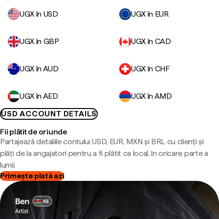
UGX în USD
UGX în EUR
UGX în GBP
UGX în CAD
UGX în AUD
UGX în CHF
UGX în AED
UGX în AMD
USD ACCOUNT DETAILS
Fii plătit de oriunde
Partajează detaliile contului USD, EUR, MXN și BRL cu clienți și
plăți de la angajatori pentru a fi plătit ca local, în oricare parte a
lumii.
Primește plată azi