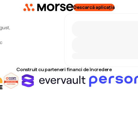
Descarcă aplicația
ugust,
nc
Construit cu parteneri financi de încredere