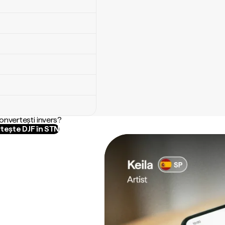
convertești invers?
tește DJF în STN