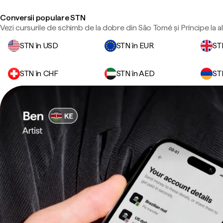
Conversii populare STN
Vezi cursurile de schimb de la dobre din São Tomé și Príncipe la a
STN în USD
STN în EUR
ST
STN în CHF
STN în AED
ST