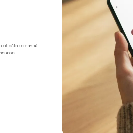
irect către o bancă
ascunse.