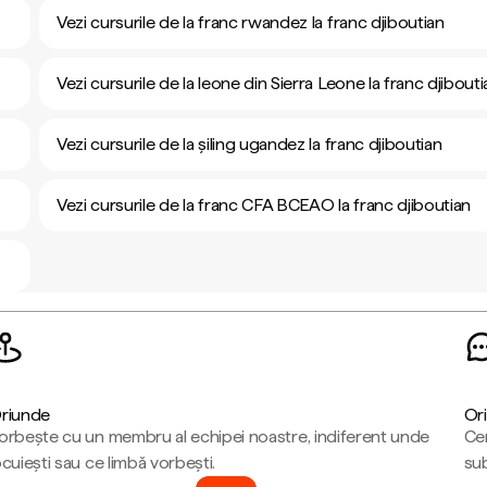
Vezi cursurile de la franc rwandez la franc djiboutian
Vezi cursurile de la leone din Sierra Leone la franc djibouti
Vezi cursurile de la șiling ugandez la franc djiboutian
Vezi cursurile de la franc CFA BCEAO la franc djiboutian
riunde
Ori
orbește cu un membru al echipei noastre, indiferent unde
Cen
ocuiești sau ce limbă vorbești.
sub