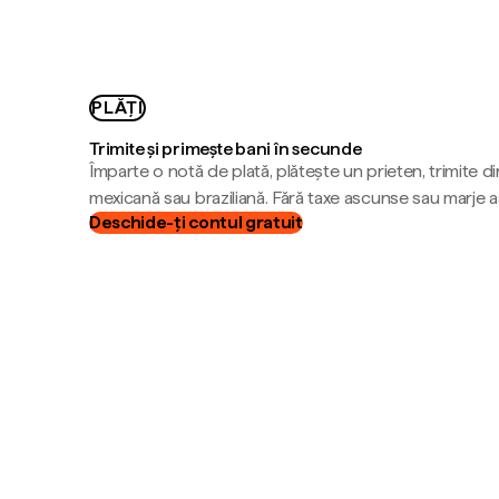
PLĂȚI
Trimite și primește bani în secunde
Împarte o notă de plată, plătește un prieten, trimite d
mexicană sau braziliană. Fără taxe ascunse sau marje 
Deschide-ți contul gratuit