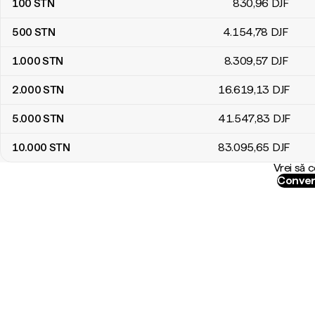
100
STN
830
,96
DJF
500
STN
4.154
,78
DJF
1.000
STN
8.309
,57
DJF
2.000
STN
16.619
,13
DJF
5.000
STN
41.547
,83
DJF
10.000
STN
83.095
,65
DJF
Vrei să 
Conver