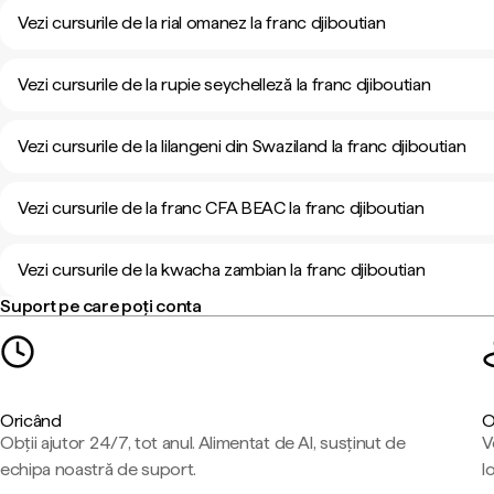
Vezi cursurile de la rial omanez la franc djiboutian
Vezi cursurile de la rupie seychelleză la franc djiboutian
Vezi cursurile de la lilangeni din Swaziland la franc djiboutian
Vezi cursurile de la franc CFA BEAC la franc djiboutian
Vezi cursurile de la kwacha zambian la franc djiboutian
Suport pe care poți conta
Oricând
O
Obții ajutor 24/7, tot anul. Alimentat de AI, susținut de
V
echipa noastră de suport.
l