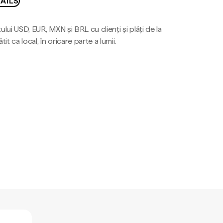
AILS
ului USD, EUR, MXN și BRL cu clienți și plăți de la
tit ca local, în oricare parte a lumii.