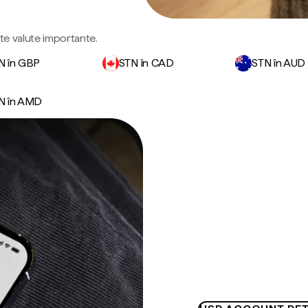
lte valute importante.
N în GBP
STN în CAD
STN în AUD
N în AMD