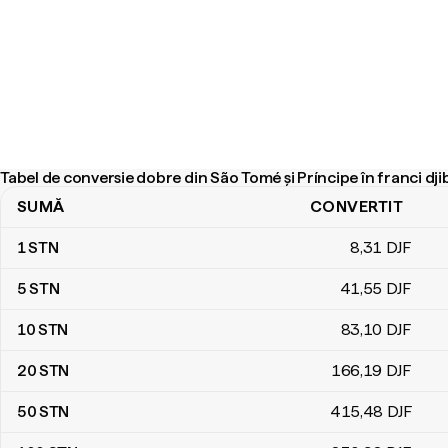
Tabel de conversie dobre din São Tomé și Príncipe în franci dji
SUMĂ
CONVERTIT
Tabel de conversie dobre din São Tomé și Príncipe în franci djibou
1
STN
8
,31
DJF
5
STN
41
,55
DJF
10
STN
83
,10
DJF
20
STN
166
,19
DJF
50
STN
415
,48
DJF