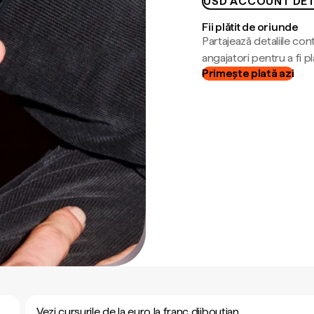
USD ACCOUNT DET
Fii plătit de oriunde
Partajează detaliile cont
angajatori pentru a fi plă
Primește plată azi
Vezi cursurile de la euro la franc djiboutian