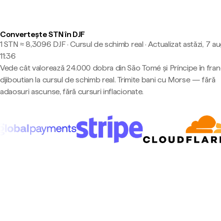
Convertește STN în DJF
1 STN ≈ 8,3096 DJF · Cursul de schimb real
·
Actualizat astăzi, 7 a
11:36
Vede cât valorează 24.000 dobra din São Tomé și Príncipe în fra
djiboutian la cursul de schimb real. Trimite bani cu Morse — fără
adaosuri ascunse, fără cursuri inflacionate.