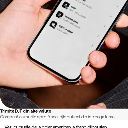
Trimite DJF din alte valute
Compară cursurile spre franci djiboutieni din întreaga lume.
Vezi cursurile de la dolar american la franc djiboutian