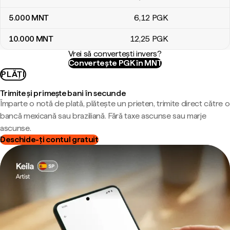
5.000
MNT
6
,12
PGK
10.000
MNT
12
,25
PGK
Vrei să convertești invers?
Convertește PGK în MNT
PLĂȚI
Trimite și primește bani în secunde
Împarte o notă de plată, plătește un prieten, trimite direct către o
bancă mexicană sau braziliană. Fără taxe ascunse sau marje
ascunse.
Deschide-ți contul gratuit