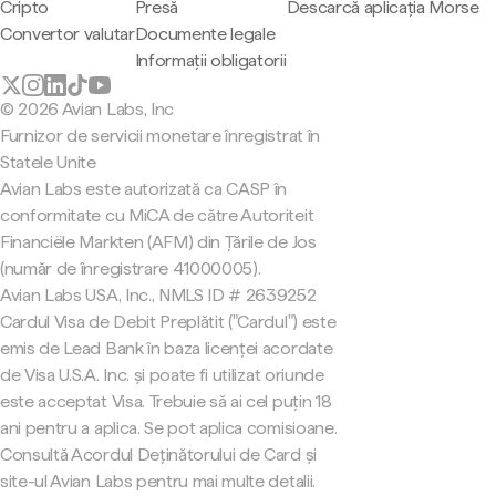
Cripto
Presă
Descarcă aplicația Morse
Convertor valutar
Documente legale
Informații obligatorii
© 2026 Avian Labs, Inc
Furnizor de servicii monetare înregistrat în
Statele Unite
Avian Labs este autorizată ca CASP în
conformitate cu MiCA de către Autoriteit
Financiële Markten (AFM) din Țările de Jos
(număr de înregistrare 41000005).
Avian Labs USA, Inc., NMLS ID # 2639252
Cardul Visa de Debit Preplătit ("Cardul") este
emis de Lead Bank în baza licenței acordate
de Visa U.S.A. Inc. și poate fi utilizat oriunde
este acceptat Visa. Trebuie să ai cel puțin 18
ani pentru a aplica. Se pot aplica comisioane.
Consultă Acordul Deținătorului de Card și
site-ul Avian Labs pentru mai multe detalii.