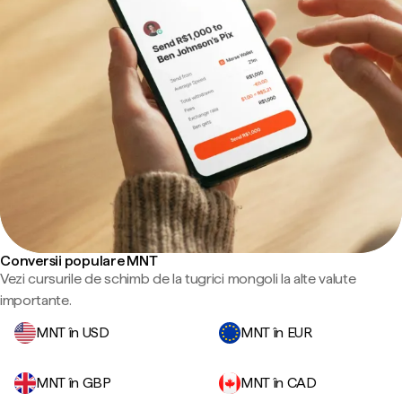
Conversii populare MNT
Vezi cursurile de schimb de la tugrici mongoli la alte valute
importante.
MNT în USD
MNT în EUR
MNT în GBP
MNT în CAD