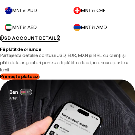
MNT în AUD
MNT în CHF
MNT în AED
MNT în AMD
USD ACCOUNT DETAILS
Fii plătit de oriunde
Partajează detaliile contului USD, EUR, MXN și BRL cu clienți și
plăți de la angajatori pentru a fi plătit ca local, în oricare parte a
lumii.
Primește plată azi