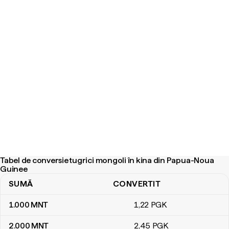
Tabel de conversie tugrici mongoli în kina din Papua-Noua
Guinee
SUMĂ
CONVERTIT
Tabel de conversie tugrici mongoli în kina din Papua-Noua Guine
1.000
MNT
1
,22
PGK
2.000
MNT
2
,45
PGK