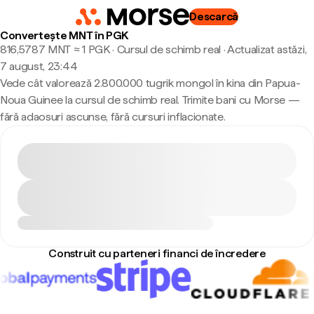
Descarcă
Convertește MNT în PGK
816,5787 MNT ≈ 1 PGK · Cursul de schimb real
·
Actualizat astăzi,
7 august, 23:44
Vede cât valorează 2.800.000 tugrik mongol în kina din Papua-
Noua Guinee la cursul de schimb real. Trimite bani cu Morse —
fără adaosuri ascunse, fără cursuri inflacionate.
Construit cu parteneri financi de încredere