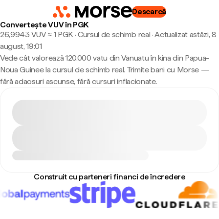
Descarcă
Convertește VUV în PGK
26,9943 VUV ≈ 1 PGK · Cursul de schimb real
·
Actualizat astăzi, 8
august, 19:01
Vede cât valorează 120.000 vatu din Vanuatu în kina din Papua-
Noua Guinee la cursul de schimb real. Trimite bani cu Morse —
fără adaosuri ascunse, fără cursuri inflacionate.
Construit cu parteneri financi de încredere