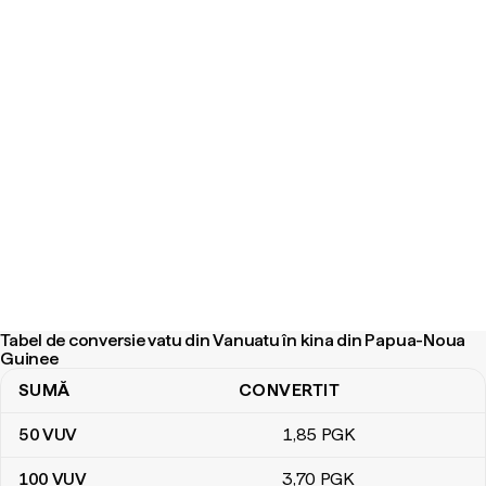
Tabel de conversie vatu din Vanuatu în kina din Papua-Noua
Guinee
SUMĂ
CONVERTIT
Tabel de conversie vatu din Vanuatu în kina din Papua-Noua Guin
50
VUV
1
,85
PGK
100
VUV
3
,70
PGK