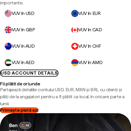
importante.
VUV în USD
VUV în EUR
VUV în GBP
VUV în CAD
VUV în AUD
VUV în CHF
VUV în AED
VUV în AMD
USD ACCOUNT DETAILS
Fii plătit de oriunde
Partajează detaliile contului USD, EUR, MXN și BRL cu clienți și
plăți de la angajatori pentru a fi plătit ca local, în oricare parte a
lumii.
Primește plată azi