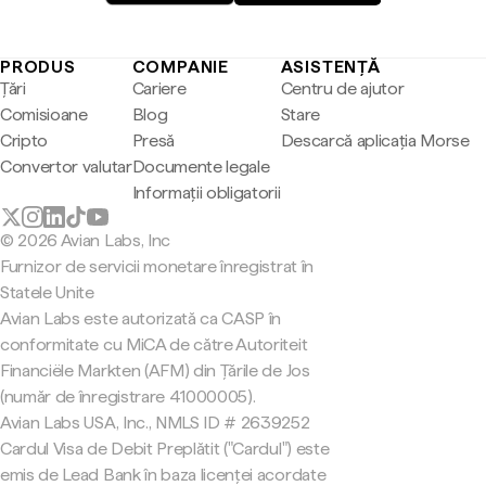
PRODUS
COMPANIE
ASISTENȚĂ
Țări
Cariere
Centru de ajutor
Comisioane
Blog
Stare
Cripto
Presă
Descarcă aplicația Morse
Convertor valutar
Documente legale
Informații obligatorii
© 2026 Avian Labs, Inc
Furnizor de servicii monetare înregistrat în
Statele Unite
Avian Labs este autorizată ca CASP în
conformitate cu MiCA de către Autoriteit
Financiële Markten (AFM) din Țările de Jos
(număr de înregistrare 41000005).
Avian Labs USA, Inc., NMLS ID # 2639252
Cardul Visa de Debit Preplătit ("Cardul") este
emis de Lead Bank în baza licenței acordate