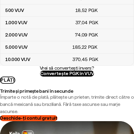
500
VUV
18
,52
PGK
1.000
VUV
37
,04
PGK
2.000
VUV
74
,09
PGK
5.000
VUV
185
,22
PGK
10.000
VUV
370
,45
PGK
Vrei să convertești invers?
Convertește PGK în VUV
PLĂȚI
Trimite și primește bani în secunde
Împarte o notă de plată, plătește un prieten, trimite direct către o
bancă mexicană sau braziliană. Fără taxe ascunse sau marje
ascunse.
Deschide-ți contul gratuit