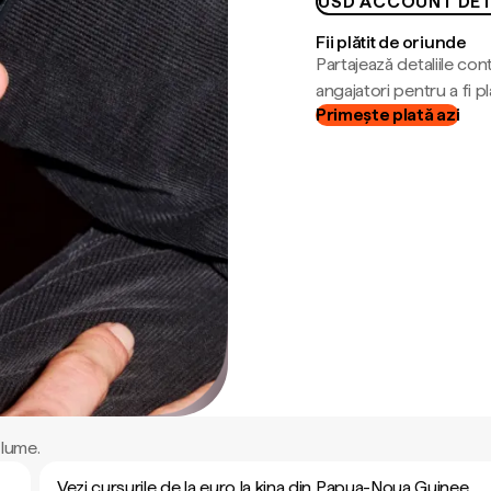
USD ACCOUNT DET
Fii plătit de oriunde
Partajează detaliile cont
angajatori pentru a fi plă
Primește plată azi
 lume.
Vezi cursurile de la euro la kina din Papua-Noua Guinee