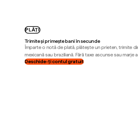
PLĂȚI
Trimite și primește bani în secunde
Împarte o notă de plată, plătește un prieten, trimite d
mexicană sau braziliană. Fără taxe ascunse sau marje 
Deschide-ți contul gratuit