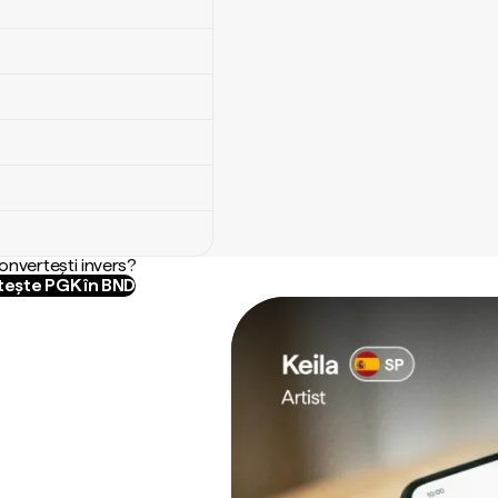
convertești invers?
ește PGK în BND