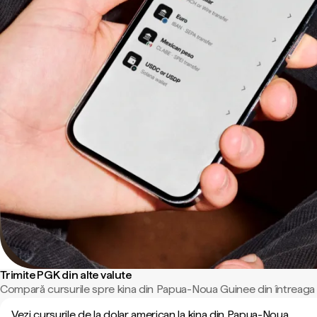
Trimite PGK din alte valute
Compară cursurile spre kina din Papua-Noua Guinee din întreaga
Vezi cursurile de la dolar american la kina din Papua-Noua