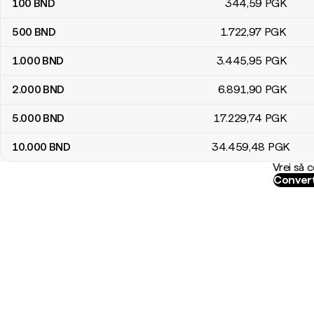
100
BND
344
,59
PGK
500
BND
1.722
,97
PGK
1.000
BND
3.445
,95
PGK
2.000
BND
6.891
,90
PGK
5.000
BND
17.229
,74
PGK
10.000
BND
34.459
,48
PGK
Vrei să 
Convert