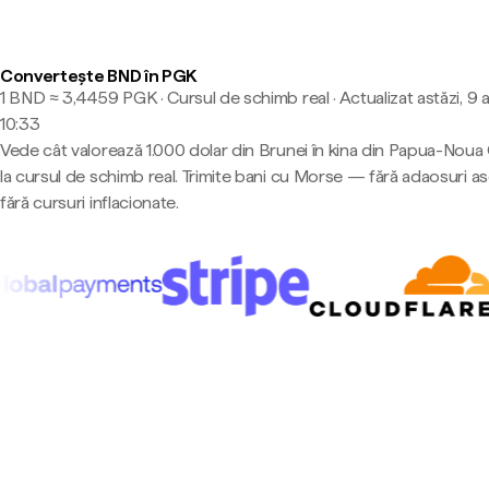
Convertește BND în PGK
1 BND ≈ 3,4459 PGK · Cursul de schimb real
·
Actualizat astăzi, 9 
10:33
Vede cât valorează 1.000 dolar din Brunei în kina din Papua-Noua
la cursul de schimb real. Trimite bani cu Morse — fără adaosuri a
fără cursuri inflacionate.