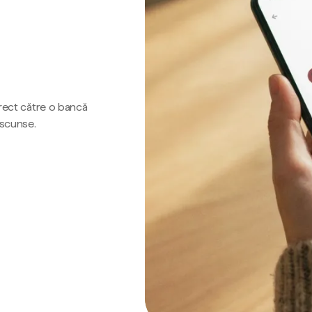
irect către o bancă
ascunse.