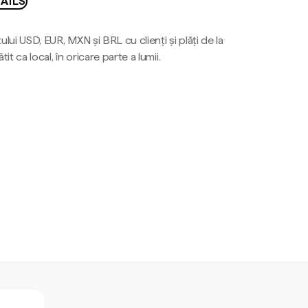
AILS
ului USD, EUR, MXN și BRL cu clienți și plăți de la
tit ca local, în oricare parte a lumii.