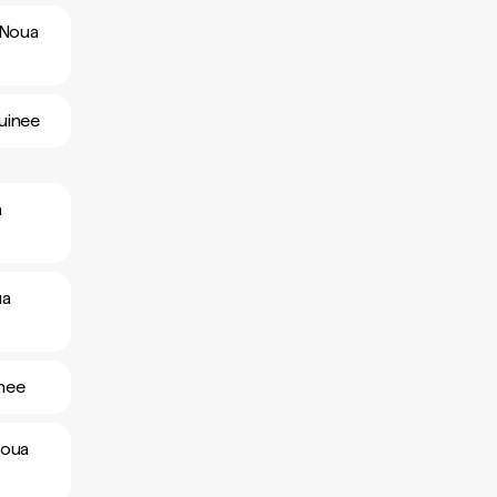
a-Noua
Guinee
a
ua
inee
Noua