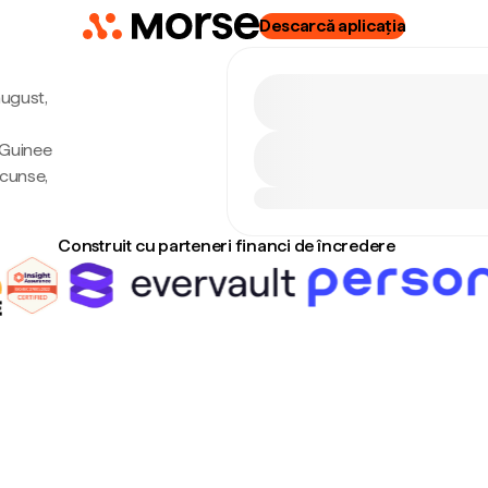
Descarcă aplicația
august,
 Guinee
scunse,
Construit cu parteneri financi de încredere