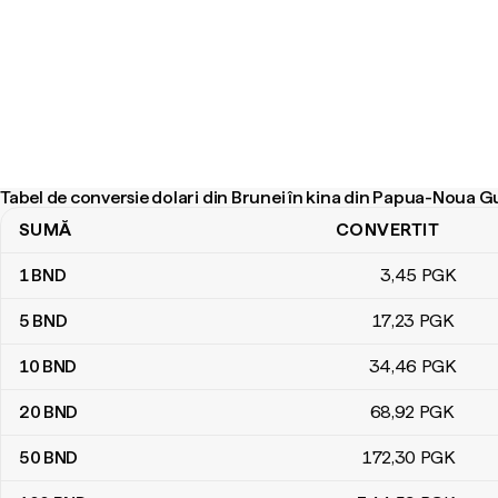
Tabel de conversie dolari din Brunei în kina din Papua-Noua G
SUMĂ
CONVERTIT
Tabel de conversie dolari din Brunei în kina din Papua-Noua Guin
1
BND
3
,45
PGK
5
BND
17
,23
PGK
10
BND
34
,46
PGK
20
BND
68
,92
PGK
50
BND
172
,30
PGK