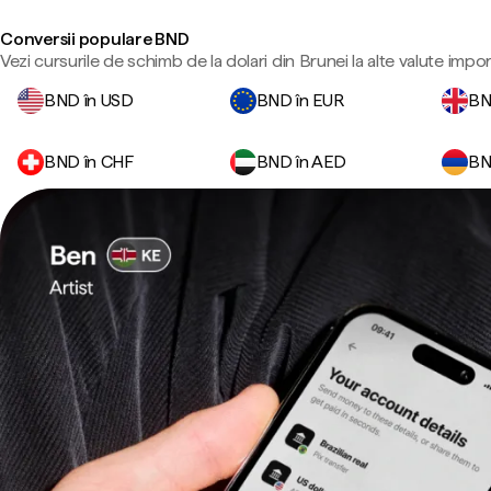
Conversii populare BND
Vezi cursurile de schimb de la dolari din Brunei la alte valute impo
BND în USD
BND în EUR
BN
BND în CHF
BND în AED
BN