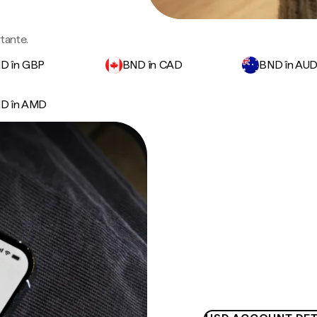
rtante.
D în GBP
BND în CAD
BND în AU
D în AMD