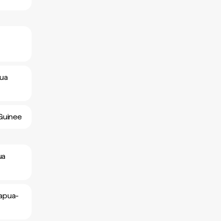
oua
 Guinee
ua
Papua-