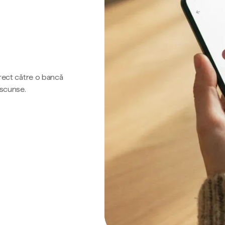
irect către o bancă
ascunse.