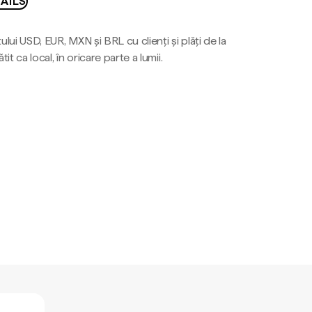
AILS
ului USD, EUR, MXN și BRL cu clienți și plăți de la
tit ca local, în oricare parte a lumii.