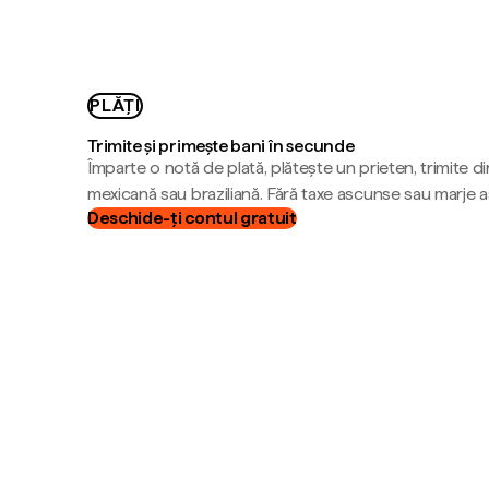
PLĂȚI
Trimite și primește bani în secunde
Împarte o notă de plată, plătește un prieten, trimite d
mexicană sau braziliană. Fără taxe ascunse sau marje 
Deschide-ți contul gratuit