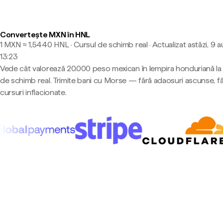
Convertește MXN în HNL
1 MXN ≈ 1,5440 HNL · Cursul de schimb real
·
Actualizat astăzi, 9 a
13:23
Vede cât valorează 20.000 peso mexican în lempira honduriană la
de schimb real. Trimite bani cu Morse — fără adaosuri ascunse, f
cursuri inflacionate.