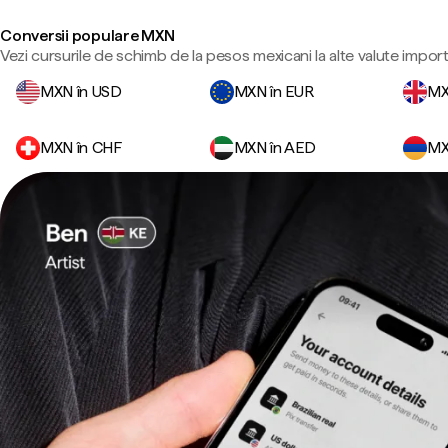
Conversii populare MXN
Vezi cursurile de schimb de la pesos mexicani la alte valute impor
MXN în USD
MXN în EUR
MX
MXN în CHF
MXN în AED
MX