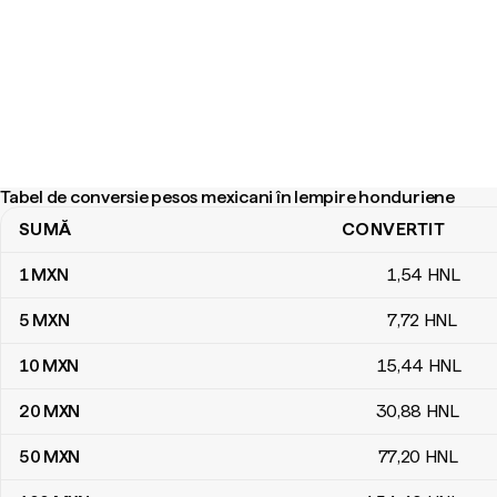
Tabel de conversie pesos mexicani în lempire honduriene
SUMĂ
CONVERTIT
Tabel de conversie pesos mexicani în lempire honduriene
1
MXN
1
,54
HNL
5
MXN
7
,72
HNL
10
MXN
15
,44
HNL
20
MXN
30
,88
HNL
50
MXN
77
,20
HNL