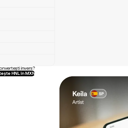
convertești invers?
ește HNL în MXN