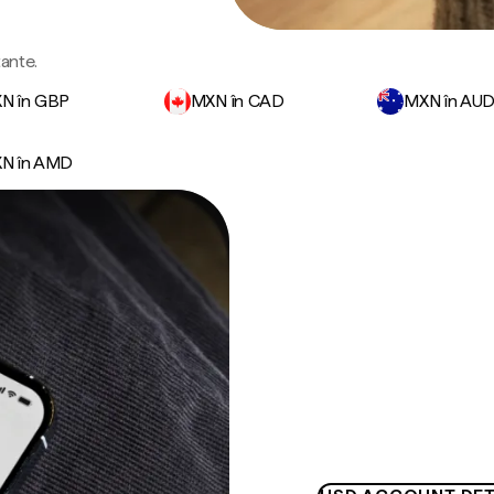
tante.
N în GBP
MXN în CAD
MXN în AU
N în AMD