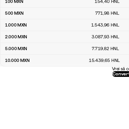
100
MXN
154
,40
HNL
500
MXN
771
,98
HNL
1.000
MXN
1.543
,96
HNL
2.000
MXN
3.087
,93
HNL
5.000
MXN
7.719
,82
HNL
10.000
MXN
15.439
,65
HNL
Vrei să 
Convert