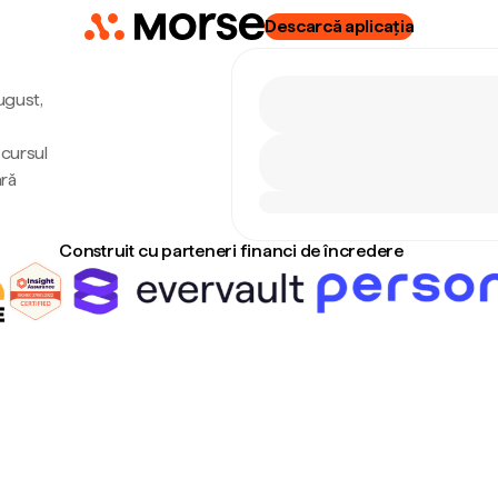
Descarcă aplicația
ugust,
 cursul
ără
Construit cu parteneri financi de încredere