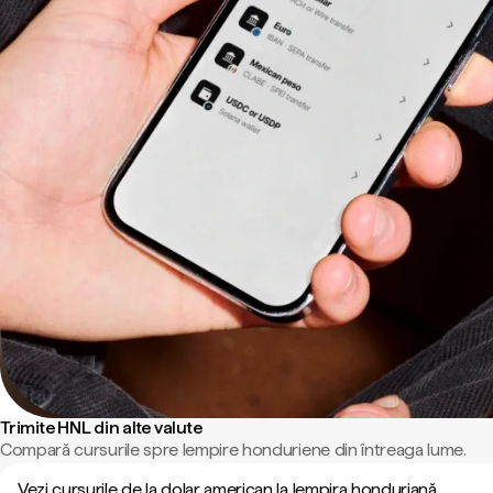
Trimite HNL din alte valute
Compară cursurile spre lempire honduriene din întreaga lume.
Vezi cursurile de la dolar american la lempira honduriană