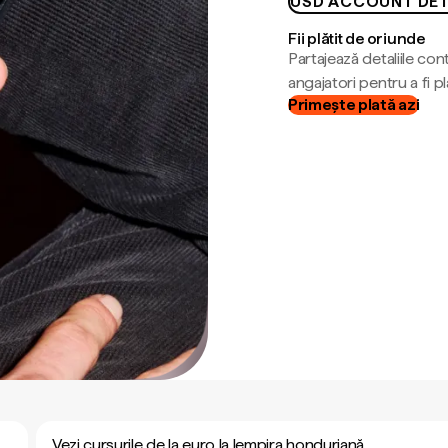
USD ACCOUNT DET
Fii plătit de oriunde
Partajează detaliile cont
angajatori pentru a fi plă
Primește plată azi
Vezi cursurile de la euro la lempira honduriană