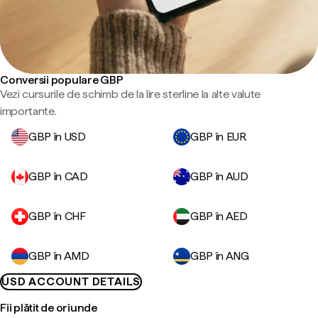
Conversii populare GBP
Vezi cursurile de schimb de la lire sterline la alte valute
importante.
GBP în USD
GBP în EUR
GBP în CAD
GBP în AUD
GBP în CHF
GBP în AED
GBP în AMD
GBP în ANG
USD ACCOUNT DETAILS
Fii plătit de oriunde