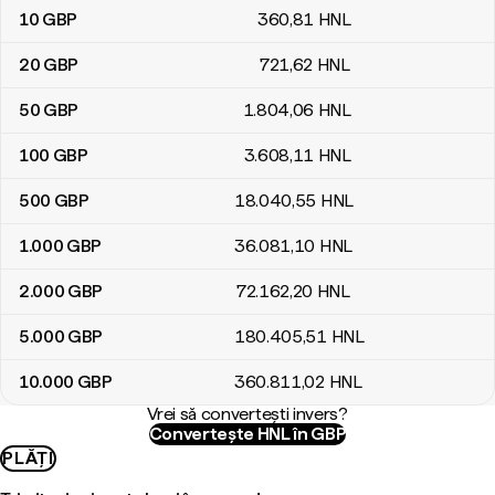
10
GBP
360
,81
HNL
20
GBP
721
,62
HNL
50
GBP
1.804
,06
HNL
100
GBP
3.608
,11
HNL
500
GBP
18.040
,55
HNL
1.000
GBP
36.081
,10
HNL
2.000
GBP
72.162
,20
HNL
5.000
GBP
180.405
,51
HNL
10.000
GBP
360.811
,02
HNL
Vrei să convertești invers?
Convertește HNL în GBP
PLĂȚI