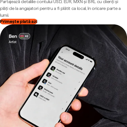
Partajează detaliile contului USD, EUR, MXN și BRL cu clienți și
plăți de la angajatori pentru a fi plătit ca local, în oricare parte a
lumii.
Primește plată azi