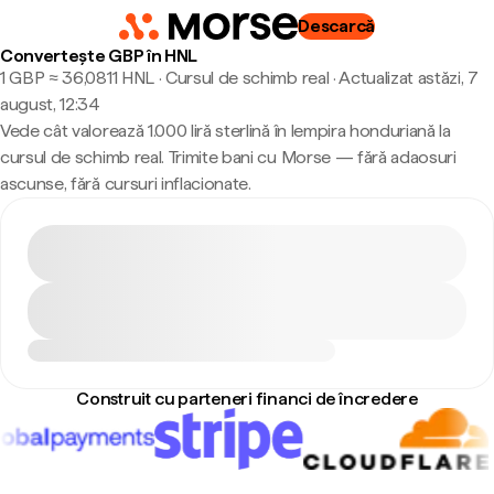
Descarcă
Convertește GBP în HNL
1 GBP ≈ 36,0811 HNL · Cursul de schimb real
·
Actualizat astăzi, 7
august, 12:34
Vede cât valorează 1.000 liră sterlină în lempira honduriană la
cursul de schimb real. Trimite bani cu Morse — fără adaosuri
ascunse, fără cursuri inflacionate.
Construit cu parteneri financi de încredere