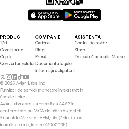
PRODUS
COMPANIE
ASISTENȚĂ
Țări
Cariere
Centru de ajutor
Comisioane
Blog
Stare
Cripto
Presă
Descarcă aplicația Morse
Convertor valutar
Documente legale
Informații obligatorii
© 2026 Avian Labs, Inc
Furnizor de servicii monetare înregistrat în
Statele Unite
Avian Labs este autorizată ca CASP în
conformitate cu MiCA de către Autoriteit
Financiële Markten (AFM) din Țările de Jos
(număr de înregistrare 41000005).