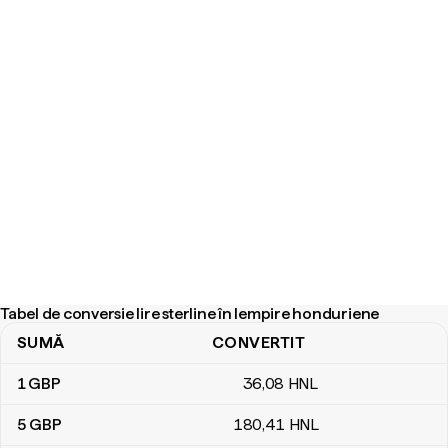
Tabel de conversie lire sterline în lempire honduriene
SUMĂ
CONVERTIT
Tabel de conversie lire sterline în lempire honduriene
1
GBP
36
,08
HNL
5
GBP
180
,41
HNL