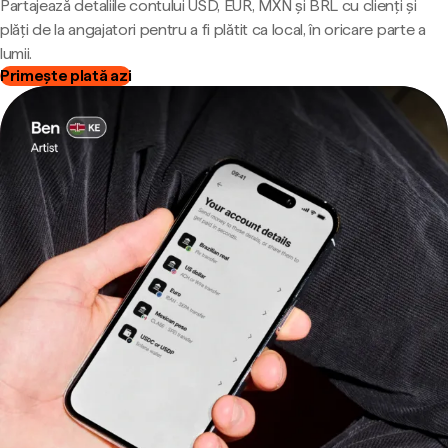
Partajează detaliile contului USD, EUR, MXN și BRL cu clienți și
plăți de la angajatori pentru a fi plătit ca local, în oricare parte a
lumii.
Primește plată azi