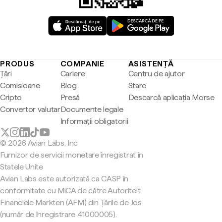
PRODUS
COMPANIE
ASISTENȚĂ
Țări
Cariere
Centru de ajutor
Comisioane
Blog
Stare
Cripto
Presă
Descarcă aplicația Morse
Convertor valutar
Documente legale
Informații obligatorii
© 2026 Avian Labs, Inc
Furnizor de servicii monetare înregistrat în
Statele Unite
Avian Labs este autorizată ca CASP în
conformitate cu MiCA de către Autoriteit
Financiële Markten (AFM) din Țările de Jos
(număr de înregistrare 41000005).