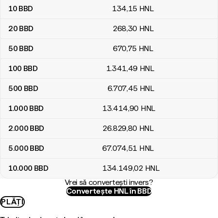
10
BBD
134
,15
HNL
20
BBD
268
,30
HNL
50
BBD
670
,75
HNL
100
BBD
1.341
,49
HNL
500
BBD
6.707
,45
HNL
1.000
BBD
13.414
,90
HNL
2.000
BBD
26.829
,80
HNL
5.000
BBD
67.074
,51
HNL
10.000
BBD
134.149
,02
HNL
Vrei să convertești invers?
Convertește HNL în BBD
PLĂȚI