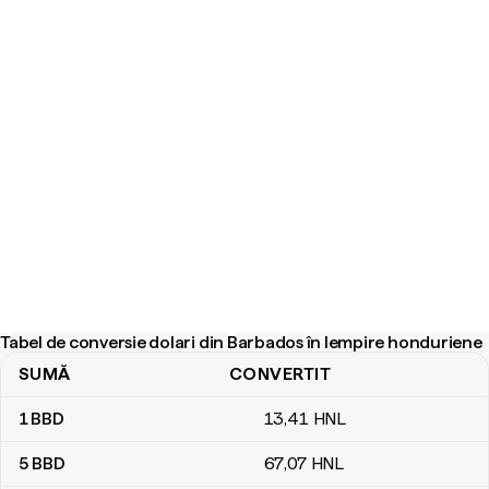
Tabel de conversie dolari din Barbados în lempire honduriene
SUMĂ
CONVERTIT
Tabel de conversie dolari din Barbados în lempire honduriene
1
BBD
13
,41
HNL
5
BBD
67
,07
HNL