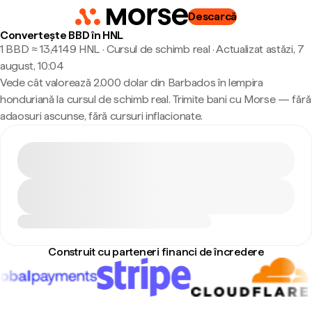
Descarcă
Convertește BBD în HNL
1 BBD ≈ 13,4149 HNL · Cursul de schimb real
·
Actualizat astăzi, 7
august, 10:04
Vede cât valorează 2.000 dolar din Barbados în lempira
honduriană la cursul de schimb real. Trimite bani cu Morse — fără
adaosuri ascunse, fără cursuri inflacionate.
Construit cu parteneri financi de încredere