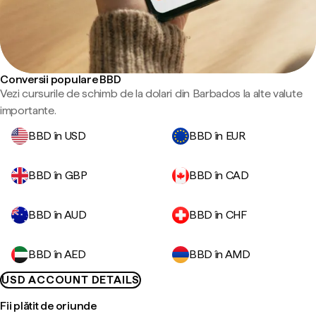
Conversii populare BBD
Vezi cursurile de schimb de la dolari din Barbados la alte valute
importante.
BBD în USD
BBD în EUR
BBD în GBP
BBD în CAD
BBD în AUD
BBD în CHF
BBD în AED
BBD în AMD
USD ACCOUNT DETAILS
Fii plătit de oriunde