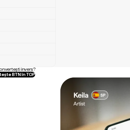
convertești invers?
ește BTN în TOP