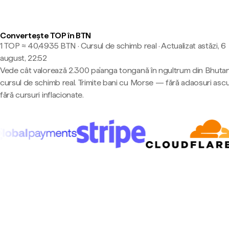
Convertește TOP în BTN
1 TOP ≈ 40,4935 BTN · Cursul de schimb real
·
Actualizat astăzi, 6
august, 22:52
Vede cât valorează 2.300 pa’anga tongană în ngultrum din Bhutan
cursul de schimb real. Trimite bani cu Morse — fără adaosuri asc
fără cursuri inflacionate.