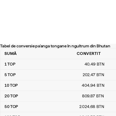
Tabel de conversie pa’anga tongane în ngultrum din Bhutan
SUMĂ
CONVERTIT
Tabel de conversie pa’anga tongane în ngultrum din Bhutan
1
TOP
40
,49
BTN
5
TOP
202
,47
BTN
10
TOP
404
,94
BTN
20
TOP
809
,87
BTN
50
TOP
2.024
,68
BTN