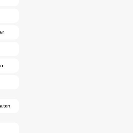
tan
an
hutan