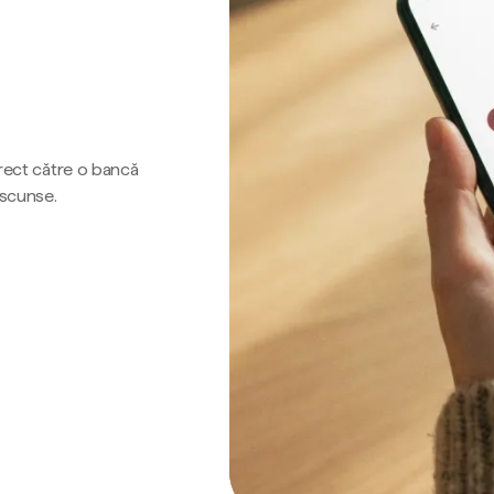
irect către o bancă
ascunse.