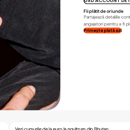
USD ACCOUNT DET
Fii plătit de oriunde
Partajează detaliile cont
angajatori pentru a fi plă
Primește plată azi
Vezi cursurile de la euro la ngultrum din Bhutan