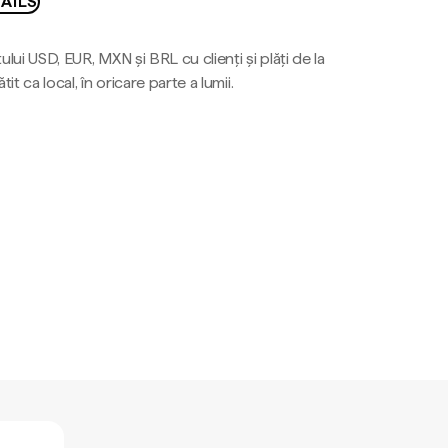
AILS
ului USD, EUR, MXN și BRL cu clienți și plăți de la
tit ca local, în oricare parte a lumii.