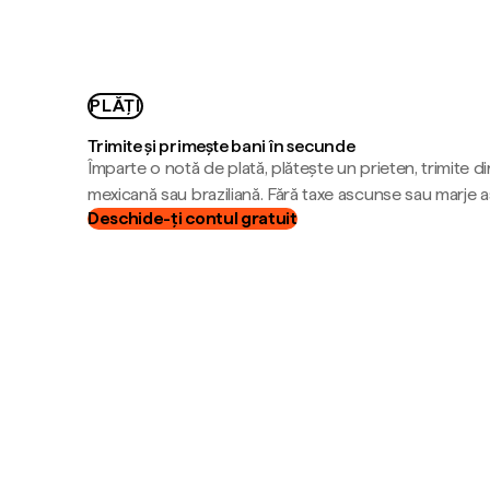
PLĂȚI
Trimite și primește bani în secunde
Împarte o notă de plată, plătește un prieten, trimite d
mexicană sau braziliană. Fără taxe ascunse sau marje 
Deschide-ți contul gratuit