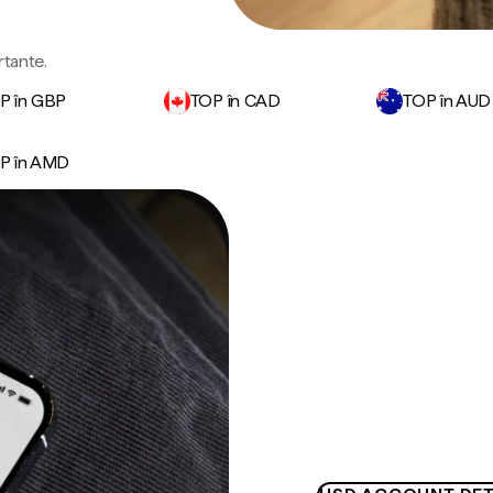
rtante.
P în GBP
TOP în CAD
TOP în AUD
P în AMD