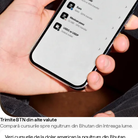
Trimite BTN din alte valute
Compară cursurile spre ngultrum din Bhutan din întreaga lume.
Vezi cursurile de la dolar american la ngultrum din Bhutan