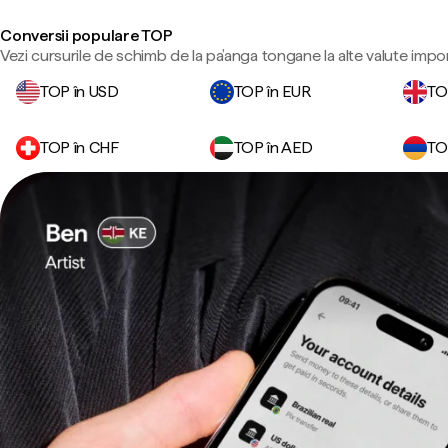
Conversii populare TOP
Vezi cursurile de schimb de la pa’anga tongane la alte valute impo
TOP în USD
TOP în EUR
TO
TOP în CHF
TOP în AED
TO