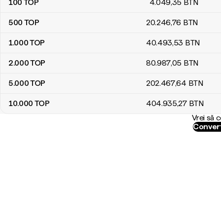
100
TOP
4.049
,35
BTN
500
TOP
20.246
,76
BTN
1.000
TOP
40.493
,53
BTN
2.000
TOP
80.987
,05
BTN
5.000
TOP
202.467
,64
BTN
10.000
TOP
404.935
,27
BTN
Vrei să 
Convert