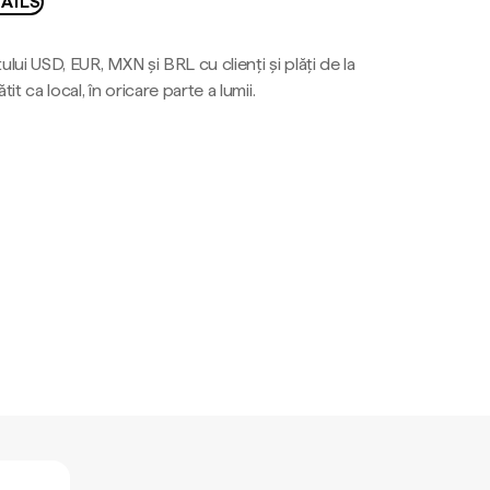
AILS
ului USD, EUR, MXN și BRL cu clienți și plăți de la
tit ca local, în oricare parte a lumii.