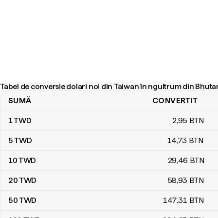
Tabel de conversie dolari noi din Taiwan în ngultrum din Bhuta
SUMĂ
CONVERTIT
Tabel de conversie dolari noi din Taiwan în ngultrum din Bhutan
1
TWD
2
,95
BTN
5
TWD
14
,73
BTN
10
TWD
29
,46
BTN
20
TWD
58
,93
BTN
50
TWD
147
,31
BTN