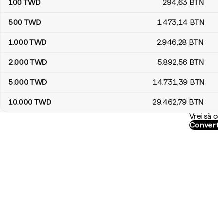
100
TWD
294
,63
BTN
500
TWD
1.473
,14
BTN
1.000
TWD
2.946
,28
BTN
2.000
TWD
5.892
,56
BTN
5.000
TWD
14.731
,39
BTN
10.000
TWD
29.462
,79
BTN
Vrei să 
Convert