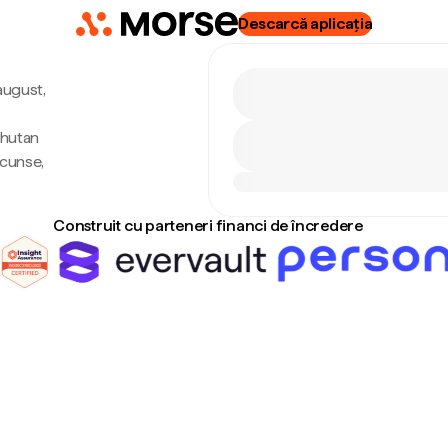
Descarcă aplicația
 august,
Bhutan
scunse,
Construit cu parteneri financi de încredere