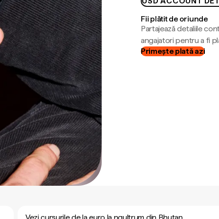
USD ACCOUNT DET
Fii plătit de oriunde
Partajează detaliile cont
angajatori pentru a fi plă
Primește plată azi
Vezi cursurile de la euro la ngultrum din Bhutan