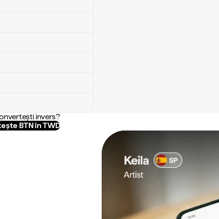
convertești invers?
ește BTN în TWD