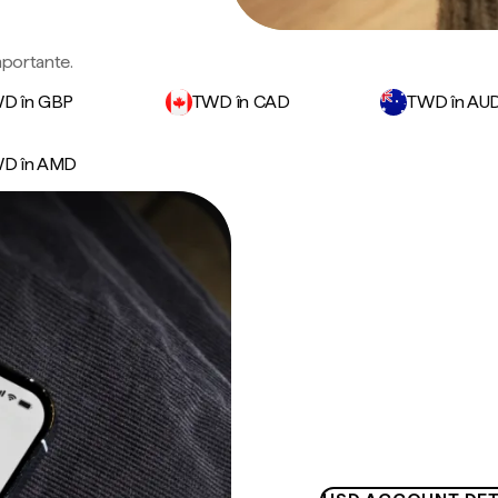
importante.
D în GBP
TWD în CAD
TWD în AU
D în AMD