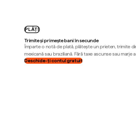
PLĂȚI
Trimite și primește bani în secunde
Împarte o notă de plată, plătește un prieten, trimite d
mexicană sau braziliană. Fără taxe ascunse sau marje 
Deschide-ți contul gratuit