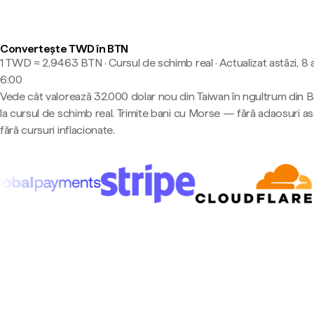
Convertește TWD în BTN
1 TWD ≈ 2,9463 BTN · Cursul de schimb real
·
Actualizat astăzi, 8
6:00
Vede cât valorează 32.000 dolar nou din Taiwan în ngultrum din 
la cursul de schimb real. Trimite bani cu Morse — fără adaosuri a
fără cursuri inflacionate.