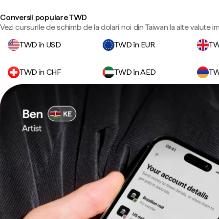
Conversii populare TWD
Vezi cursurile de schimb de la dolari noi din Taiwan la alte valute 
TWD în USD
TWD în EUR
TW
TWD în CHF
TWD în AED
TW