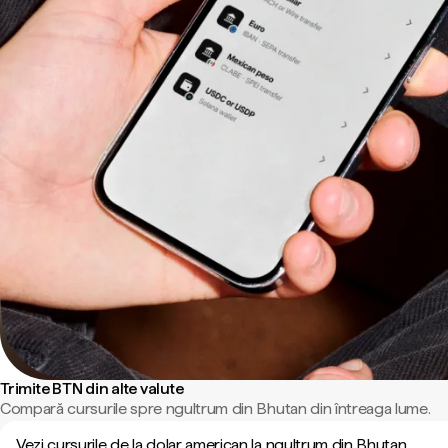
Trimite BTN din alte valute
Compară cursurile spre ngultrum din Bhutan din întreaga lume.
Vezi cursurile de la dolar american la ngultrum din Bhutan