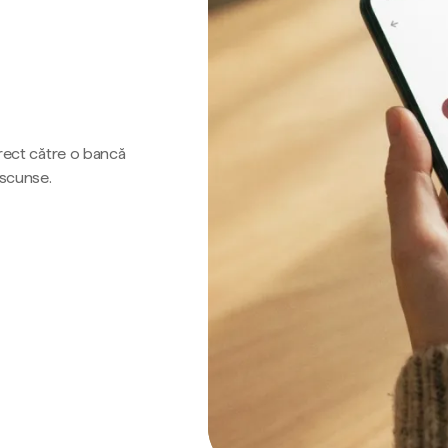
irect către o bancă
ascunse.