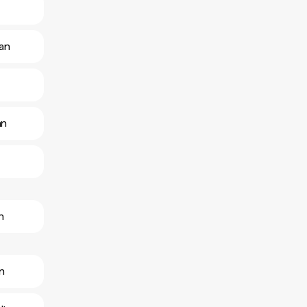
tan
an
n
an