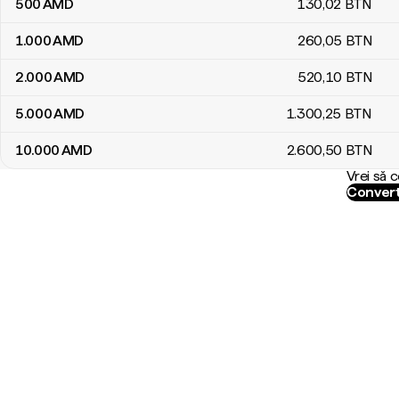
500
AMD
130
,02
BTN
1.000
AMD
260
,05
BTN
2.000
AMD
520
,10
BTN
5.000
AMD
1.300
,25
BTN
10.000
AMD
2.600
,50
BTN
Vrei să 
Convert