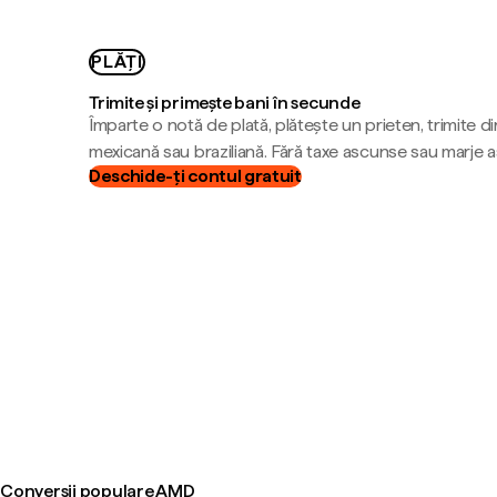
PLĂȚI
Trimite și primește bani în secunde
Împarte o notă de plată, plătește un prieten, trimite d
mexicană sau braziliană. Fără taxe ascunse sau marje 
Deschide-ți contul gratuit
Conversii populare AMD