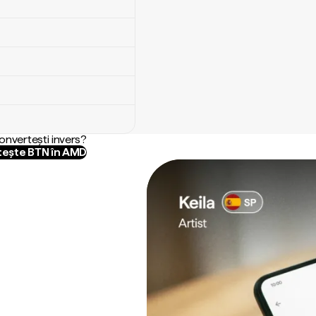
convertești invers?
ește BTN în AMD