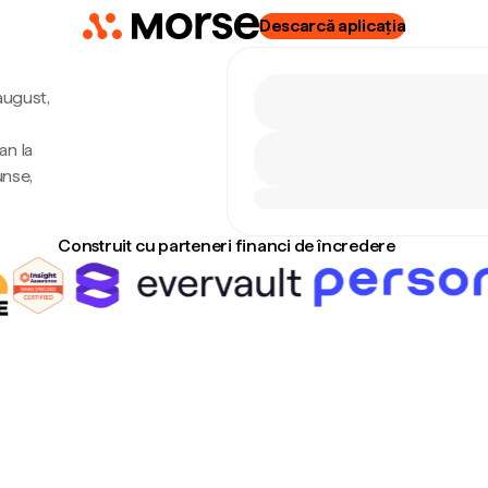
Descarcă aplicația
 august,
an la
unse,
Construit cu parteneri financi de încredere