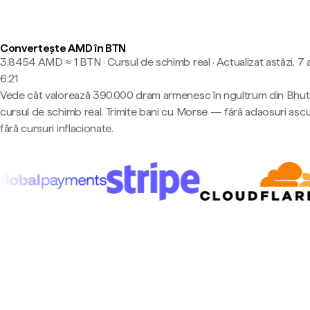
Convertește AMD în BTN
3,8454 AMD ≈ 1 BTN · Cursul de schimb real
·
Actualizat astăzi, 7
6:21
Vede cât valorează 390.000 dram armenesc în ngultrum din Bhut
cursul de schimb real. Trimite bani cu Morse — fără adaosuri asc
fără cursuri inflacionate.