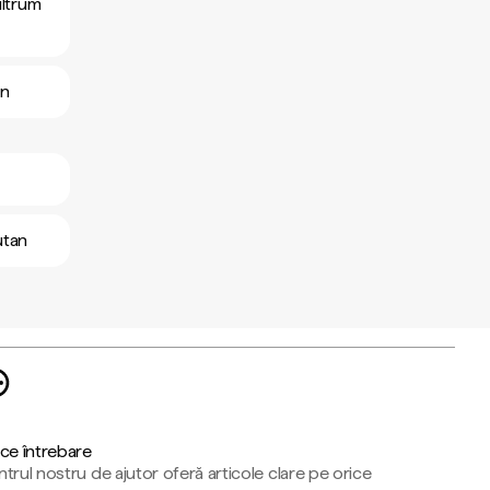
ultrum
an
utan
ce întrebare
trul nostru de ajutor oferă articole clare pe orice