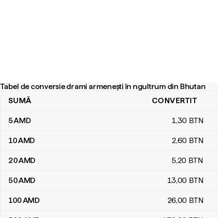
Tabel de conversie drami armenești în ngultrum din Bhutan
SUMĂ
CONVERTIT
Tabel de conversie drami armenești în ngultrum din Bhutan
5
AMD
1
,30
BTN
10
AMD
2
,60
BTN
20
AMD
5
,20
BTN
50
AMD
13
,00
BTN
100
AMD
26
,00
BTN