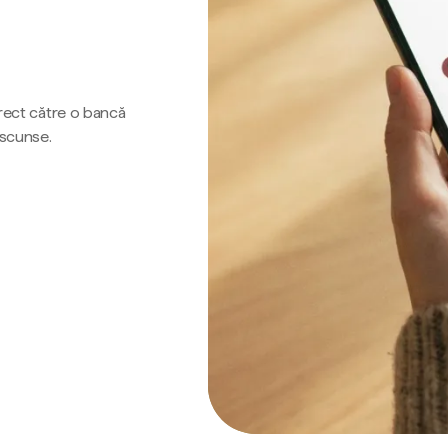
irect către o bancă
ascunse.