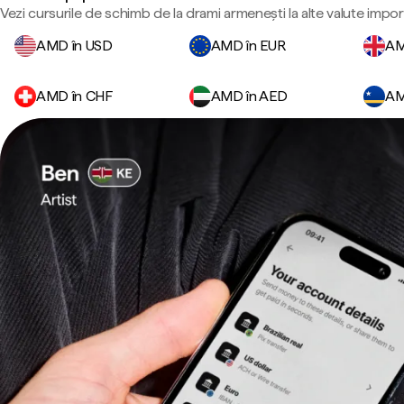
Vezi cursurile de schimb de la drami armenești la alte valute impor
AMD în USD
AMD în EUR
AM
AMD în CHF
AMD în AED
AM