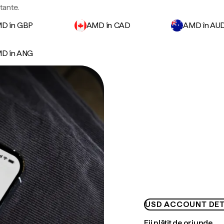
tante.
D în GBP
AMD în CAD
AMD în AU
D în ANG
USD ACCOUNT DET
Fii plătit de oriunde