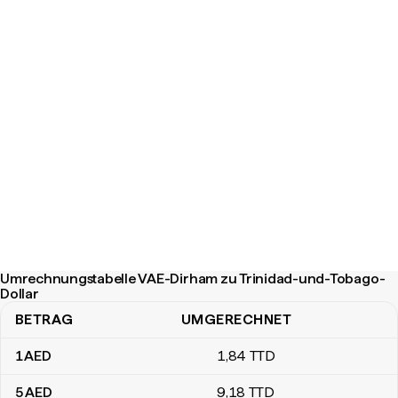
Umrechnungstabelle VAE-Dirham zu Trinidad-und-Tobago-
Dollar
BETRAG
UMGERECHNET
Umrechnungstabelle VAE-Dirham zu Trinidad-und-Tobago-Dollar
1
AED
1
,84
TTD
5
AED
9
,18
TTD