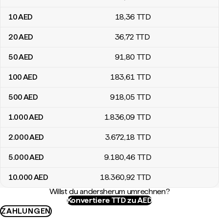
10
AED
18
,36
TTD
20
AED
36
,72
TTD
50
AED
91
,80
TTD
100
AED
183
,61
TTD
500
AED
918
,05
TTD
1.000
AED
1.836
,09
TTD
2.000
AED
3.672
,18
TTD
5.000
AED
9.180
,46
TTD
10.000
AED
18.360
,92
TTD
Willst du andersherum umrechnen?
Konvertiere TTD zu AED
ZAHLUNGEN