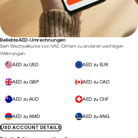
Beliebte AED-Umrechnungen
Sieh Wechselkurse von VAE-Dirham zu anderen wichtigen
Währungen.
AED zu USD
AED zu EUR
AED zu GBP
AED zu CAD
AED zu AUD
AED zu CHF
AED zu AMD
AED zu ANG
USD ACCOUNT DETAILS