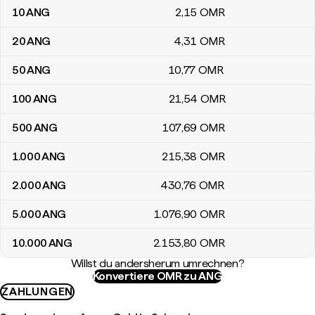
10
ANG
2
,15
OMR
20
ANG
4
,31
OMR
50
ANG
10
,77
OMR
100
ANG
21
,54
OMR
500
ANG
107
,69
OMR
1.000
ANG
215
,38
OMR
2.000
ANG
430
,76
OMR
5.000
ANG
1.076
,90
OMR
10.000
ANG
2.153
,80
OMR
Willst du andersherum umrechnen?
Konvertiere OMR zu ANG
ZAHLUNGEN