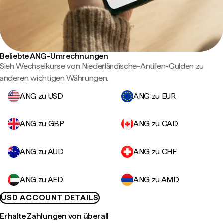
Beliebte ANG-Umrechnungen
Sieh Wechselkurse von Niederländische-Antillen-Gulden zu
anderen wichtigen Währungen.
ANG zu USD
ANG zu EUR
ANG zu GBP
ANG zu CAD
ANG zu AUD
ANG zu CHF
ANG zu AED
ANG zu AMD
USD ACCOUNT DETAILS
Erhalte Zahlungen von überall