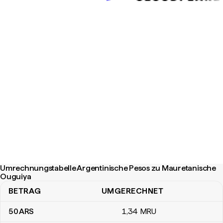
Umrechnungstabelle Argentinische Pesos zu Mauretanische
Ouguiya
BETRAG
UMGERECHNET
Umrechnungstabelle Argentinische Pesos zu Mauretanische Oug
50
ARS
1
,34
MRU