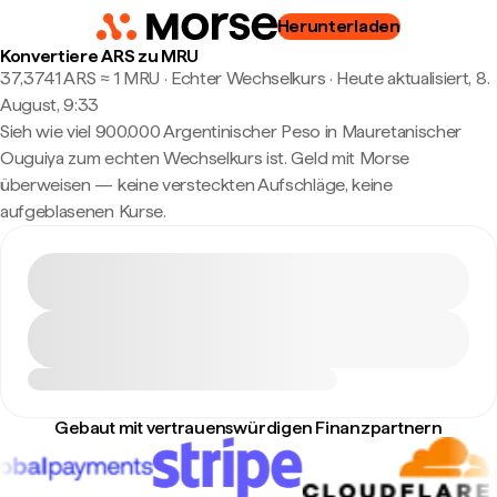
Herunterladen
Konvertiere ARS zu MRU
37,3741 ARS ≈ 1 MRU · Echter Wechselkurs
·
Heute aktualisiert, 8.
August, 9:33
Sieh wie viel 900.000 Argentinischer Peso in Mauretanischer
Ouguiya zum echten Wechselkurs ist. Geld mit Morse
überweisen — keine versteckten Aufschläge, keine
aufgeblasenen Kurse.
Gebaut mit vertrauenswürdigen Finanzpartnern