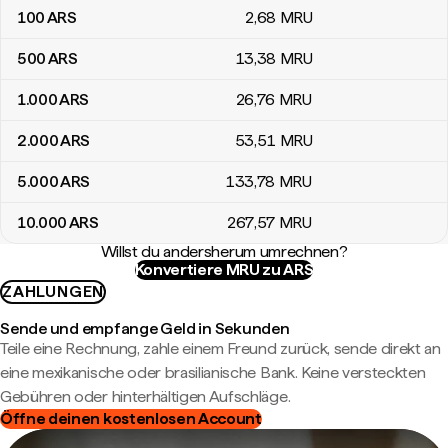
100
ARS
2
,68
MRU
500
ARS
13
,38
MRU
1.000
ARS
26
,76
MRU
2.000
ARS
53
,51
MRU
5.000
ARS
133
,78
MRU
10.000
ARS
267
,57
MRU
Willst du andersherum umrechnen?
Konvertiere MRU zu ARS
ZAHLUNGEN
Sende und empfange Geld in Sekunden
Teile eine Rechnung, zahle einem Freund zurück, sende direkt an
eine mexikanische oder brasilianische Bank. Keine versteckten
Gebühren oder hinterhältigen Aufschläge.
Öffne deinen kostenlosen Account