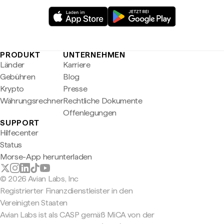
PRODUKT
UNTERNEHMEN
Länder
Karriere
Gebühren
Blog
Krypto
Presse
Währungsrechner
Rechtliche Dokumente
Offenlegungen
SUPPORT
Hilfecenter
Status
Morse-App herunterladen
© 2026 Avian Labs, Inc
Registrierter Finanzdienstleister in den
Vereinigten Staaten
Avian Labs ist als CASP gemäß MiCA von der