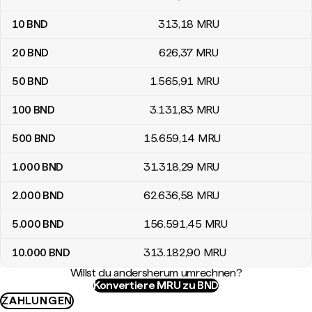
10
BND
313
,18
MRU
20
BND
626
,37
MRU
50
BND
1.565
,91
MRU
100
BND
3.131
,83
MRU
500
BND
15.659
,14
MRU
1.000
BND
31.318
,29
MRU
2.000
BND
62.636
,58
MRU
5.000
BND
156.591
,45
MRU
10.000
BND
313.182
,90
MRU
Willst du andersherum umrechnen?
Konvertiere MRU zu BND
ZAHLUNGEN