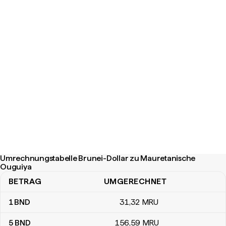
Umrechnungstabelle Brunei-Dollar zu Mauretanische
Ouguiya
BETRAG
UMGERECHNET
Umrechnungstabelle Brunei-Dollar zu Mauretanische Ouguiya
1
BND
31
,32
MRU
5
BND
156
,59
MRU