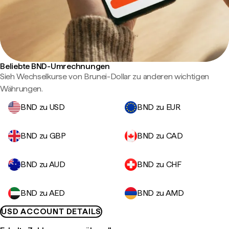
Beliebte BND-Umrechnungen
Sieh Wechselkurse von Brunei-Dollar zu anderen wichtigen
Währungen.
BND zu USD
BND zu EUR
BND zu GBP
BND zu CAD
BND zu AUD
BND zu CHF
BND zu AED
BND zu AMD
USD ACCOUNT DETAILS