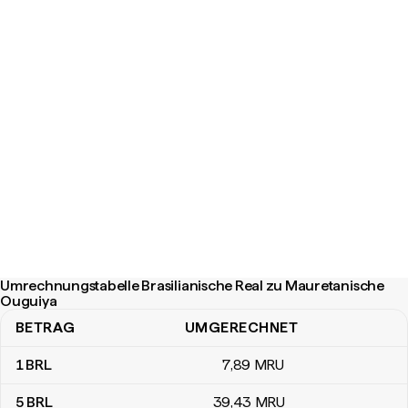
Umrechnungstabelle Brasilianische Real zu Mauretanische
Ouguiya
BETRAG
UMGERECHNET
Umrechnungstabelle Brasilianische Real zu Mauretanische Ougui
1
BRL
7
,89
MRU
5
BRL
39
,43
MRU