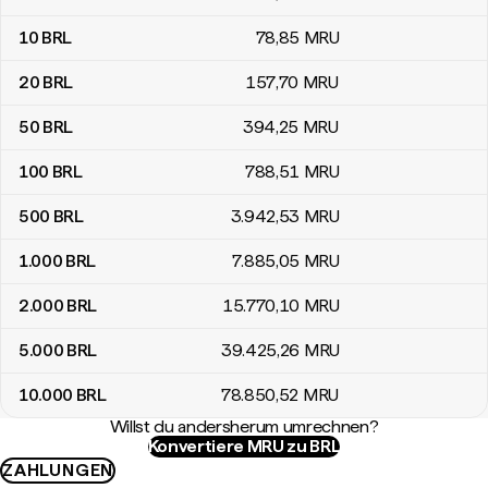
10
BRL
78
,85
MRU
20
BRL
157
,70
MRU
50
BRL
394
,25
MRU
100
BRL
788
,51
MRU
500
BRL
3.942
,53
MRU
1.000
BRL
7.885
,05
MRU
2.000
BRL
15.770
,10
MRU
5.000
BRL
39.425
,26
MRU
10.000
BRL
78.850
,52
MRU
Willst du andersherum umrechnen?
Konvertiere MRU zu BRL
ZAHLUNGEN