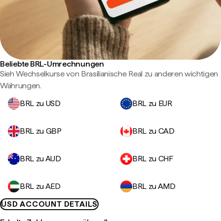
Beliebte BRL-Umrechnungen
Sieh Wechselkurse von Brasilianische Real zu anderen wichtigen
Währungen.
BRL zu USD
BRL zu EUR
BRL zu GBP
BRL zu CAD
BRL zu AUD
BRL zu CHF
BRL zu AED
BRL zu AMD
USD ACCOUNT DETAILS