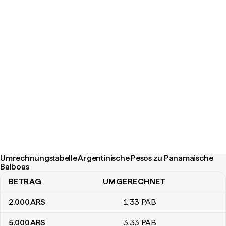
Umrechnungstabelle Argentinische Pesos zu Panamaische
Balboas
BETRAG
UMGERECHNET
Umrechnungstabelle Argentinische Pesos zu Panamaische Balb
2.000
ARS
1
,33
PAB
5.000
ARS
3
,33
PAB