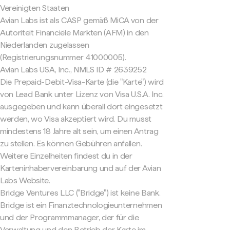
Vereinigten Staaten
Avian Labs ist als CASP gemäß MiCA von der
Autoriteit Financiële Markten (AFM) in den
Niederlanden zugelassen
(Registrierungsnummer 41000005).
Avian Labs USA, Inc., NMLS ID # 2639252
Die Prepaid-Debit-Visa-Karte (die "Karte") wird
von Lead Bank unter Lizenz von Visa U.S.A. Inc.
ausgegeben und kann überall dort eingesetzt
werden, wo Visa akzeptiert wird. Du musst
mindestens 18 Jahre alt sein, um einen Antrag
zu stellen. Es können Gebühren anfallen.
Weitere Einzelheiten findest du in der
Karteninhabervereinbarung und auf der Avian
Labs Website.
Bridge Ventures LLC ("Bridge") ist keine Bank.
Bridge ist ein Finanztechnologieunternehmen
und der Programmmanager, der für die
Verwaltung und den Betrieb der Karte im