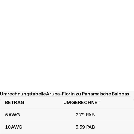
Umrechnungstabelle Aruba-Florin zu Panamaische Balboas
BETRAG
UMGERECHNET
Umrechnungstabelle Aruba-Florin zu Panamaische Balboas
5
AWG
2
,79
PAB
10
AWG
5
,59
PAB