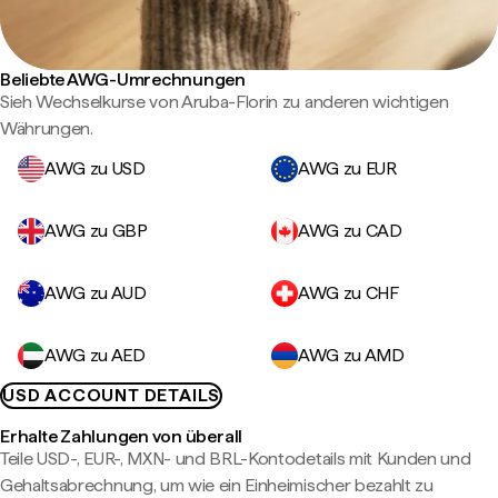
Beliebte AWG-Umrechnungen
Sieh Wechselkurse von Aruba-Florin zu anderen wichtigen
Währungen.
AWG zu USD
AWG zu EUR
AWG zu GBP
AWG zu CAD
AWG zu AUD
AWG zu CHF
AWG zu AED
AWG zu AMD
USD ACCOUNT DETAILS
Erhalte Zahlungen von überall
Teile USD-, EUR-, MXN- und BRL-Kontodetails mit Kunden und
Gehaltsabrechnung, um wie ein Einheimischer bezahlt zu