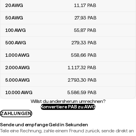
20
AWG
11
,17
PAB
50
AWG
27
,93
PAB
100
AWG
55
,87
PAB
500
AWG
279
,33
PAB
1.000
AWG
558
,66
PAB
2.000
AWG
1.117
,32
PAB
5.000
AWG
2.793
,30
PAB
10.000
AWG
5.586
,59
PAB
Willst du andersherum umrechnen?
Konvertiere PAB zu AWG
ZAHLUNGEN
Sende und empfange Geld in Sekunden
Teile eine Rechnung, zahle einem Freund zurück, sende direkt an