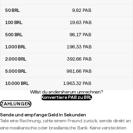
50
BRL
9
,82
PAB
100
BRL
19
,63
PAB
500
BRL
98
,17
PAB
1.000
BRL
196
,33
PAB
2.000
BRL
392
,66
PAB
5.000
BRL
981
,66
PAB
10.000
BRL
1.963
,32
PAB
Willst du andersherum umrechnen?
Konvertiere PAB zu BRL
ZAHLUNGEN
Sende und empfange Geld in Sekunden
Teile eine Rechnung, zahle einem Freund zurück, sende direkt an
eine mexikanische oder brasilianische Bank. Keine versteckten