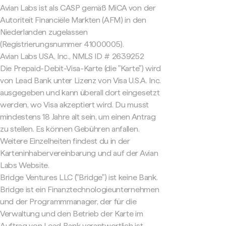
Avian Labs ist als CASP gemäß MiCA von der
Autoriteit Financiële Markten (AFM) in den
Niederlanden zugelassen
(Registrierungsnummer 41000005).
Avian Labs USA, Inc., NMLS ID # 2639252
Die Prepaid-Debit-Visa-Karte (die "Karte") wird
von Lead Bank unter Lizenz von Visa U.S.A. Inc.
ausgegeben und kann überall dort eingesetzt
werden, wo Visa akzeptiert wird. Du musst
mindestens 18 Jahre alt sein, um einen Antrag
zu stellen. Es können Gebühren anfallen.
Weitere Einzelheiten findest du in der
Karteninhabervereinbarung und auf der Avian
Labs Website.
Bridge Ventures LLC ("Bridge") ist keine Bank.
Bridge ist ein Finanztechnologieunternehmen
und der Programmmanager, der für die
Verwaltung und den Betrieb der Karte im
Auftrag von Lead Bank verantwortlich ist.