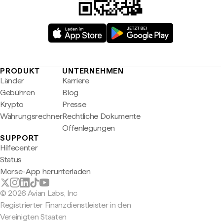
PRODUKT
UNTERNEHMEN
Länder
Karriere
Gebühren
Blog
Krypto
Presse
Währungsrechner
Rechtliche Dokumente
Offenlegungen
SUPPORT
Hilfecenter
Status
Morse-App herunterladen
© 2026 Avian Labs, Inc
Registrierter Finanzdienstleister in den
Vereinigten Staaten