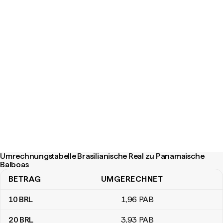
Umrechnungstabelle Brasilianische Real zu Panamaische
Balboas
BETRAG
UMGERECHNET
Umrechnungstabelle Brasilianische Real zu Panamaische Balboas
10
BRL
1
,96
PAB
20
BRL
3
,93
PAB