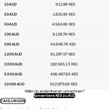
10
AUD
912
,98
KES
20
AUD
1.825
,95
KES
50
AUD
4.564
,88
KES
100
AUD
9.129
,76
KES
500
AUD
45.648
,78
KES
1.000
AUD
91.297
,57
KES
2.000
AUD
182.595
,13
KES
5.000
AUD
456.487
,83
KES
10.000
AUD
912.975
,66
KES
Willst du andersherum umrechnen?
Konvertiere KES zu AUD
ZAHLUNGEN