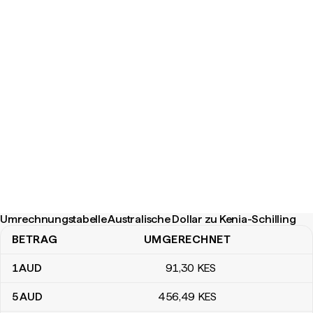
Umrechnungstabelle Australische Dollar zu Kenia-Schilling
BETRAG
UMGERECHNET
Umrechnungstabelle Australische Dollar zu Kenia-Schilling
1
AUD
91
,30
KES
5
AUD
456
,49
KES