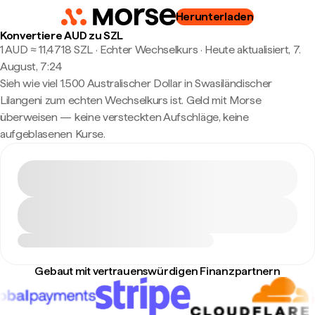
Herunterladen
Konvertiere AUD zu SZL
1 AUD ≈ 11,4718 SZL · Echter Wechselkurs
·
Heute aktualisiert, 7.
August, 7:24
Sieh wie viel 1.500 Australischer Dollar in Swasiländischer
Lilangeni zum echten Wechselkurs ist. Geld mit Morse
überweisen — keine versteckten Aufschläge, keine
aufgeblasenen Kurse.
Gebaut mit vertrauenswürdigen Finanzpartnern