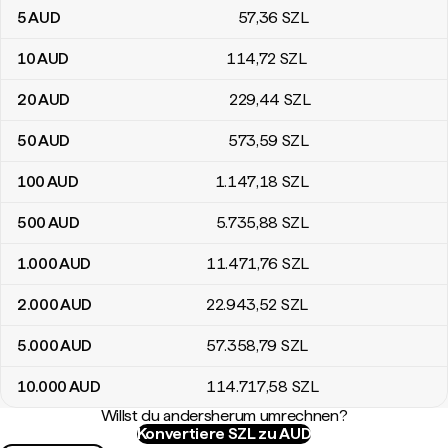
5
AUD
57
,36
SZL
10
AUD
114
,72
SZL
20
AUD
229
,44
SZL
50
AUD
573
,59
SZL
100
AUD
1.147
,18
SZL
500
AUD
5.735
,88
SZL
1.000
AUD
11.471
,76
SZL
2.000
AUD
22.943
,52
SZL
5.000
AUD
57.358
,79
SZL
10.000
AUD
114.717
,58
SZL
Willst du andersherum umrechnen?
Konvertiere SZL zu AUD