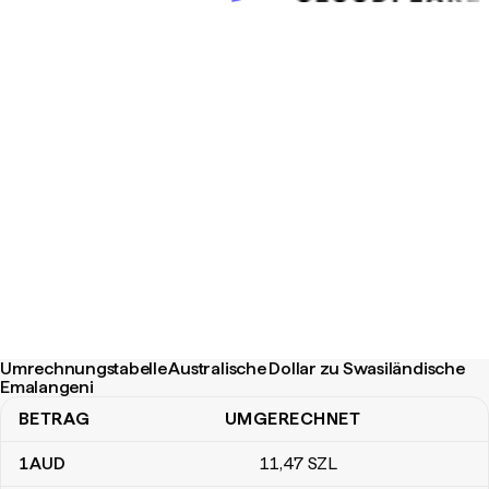
Umrechnungstabelle Australische Dollar zu Swasiländische
Emalangeni
BETRAG
UMGERECHNET
Umrechnungstabelle Australische Dollar zu Swasiländische Emal
1
AUD
11
,47
SZL