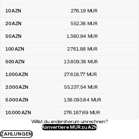
10
AZN
276
,19
MUR
20
AZN
552
,38
MUR
50
AZN
1.380
,94
MUR
100
AZN
2.761
,88
MUR
500
AZN
13.809
,38
MUR
1.000
AZN
27.618
,77
MUR
2.000
AZN
55.237
,54
MUR
5.000
AZN
138.093
,84
MUR
10.000
AZN
276.187
,69
MUR
Willst du andersherum umrechnen?
Konvertiere MUR zu AZN
ZAHLUNGEN