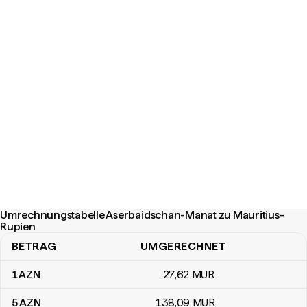
Umrechnungstabelle Aserbaidschan-Manat zu Mauritius-
Rupien
BETRAG
UMGERECHNET
Umrechnungstabelle Aserbaidschan-Manat zu Mauritius-Rupien
1
AZN
27
,62
MUR
5
AZN
138
,09
MUR