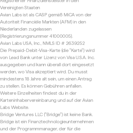
Registrierter Finanzdienstleister in den
Vereinigten Staaten
Avian Labs ist als CASP gemäß MiCA von der
Autoriteit Financiële Markten (AFM) in den
Niederlanden zugelassen
(Registrierungsnummer 41000005).
Avian Labs USA, Inc., NMLS ID # 2639252
Die Prepaid-Debit-Visa-Karte (die "Karte") wird
von Lead Bank unter Lizenz von Visa U.S.A. Inc.
ausgegeben und kann überall dort eingesetzt
werden, wo Visa akzeptiert wird. Du musst
mindestens 18 Jahre alt sein, um einen Antrag
zu stellen. Es können Gebühren anfallen.
Weitere Einzelheiten findest du in der
Karteninhabervereinbarung und auf der Avian
Labs Website.
Bridge Ventures LLC ("Bridge") ist keine Bank.
Bridge ist ein Finanztechnologieunternehmen
und der Programmmanager, der für die