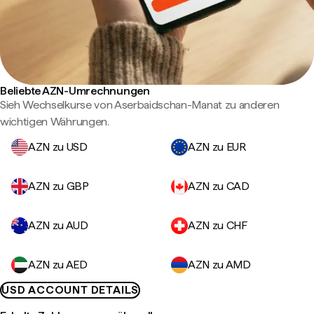
Beliebte AZN-Umrechnungen
Sieh Wechselkurse von Aserbaidschan-Manat zu anderen
wichtigen Währungen.
AZN zu USD
AZN zu EUR
AZN zu GBP
AZN zu CAD
AZN zu AUD
AZN zu CHF
AZN zu AED
AZN zu AMD
USD ACCOUNT DETAILS