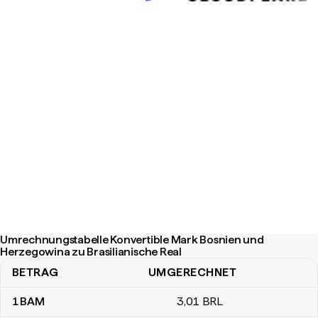
Umrechnungstabelle Konvertible Mark Bosnien und
Herzegowina zu Brasilianische Real
BETRAG
UMGERECHNET
Umrechnungstabelle Konvertible Mark Bosnien und Herzegowina z
1
BAM
3
,01
BRL