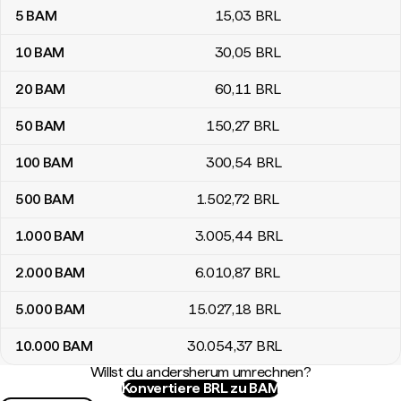
5
BAM
15
,03
BRL
10
BAM
30
,05
BRL
20
BAM
60
,11
BRL
50
BAM
150
,27
BRL
100
BAM
300
,54
BRL
500
BAM
1.502
,72
BRL
1.000
BAM
3.005
,44
BRL
2.000
BAM
6.010
,87
BRL
5.000
BAM
15.027
,18
BRL
10.000
BAM
30.054
,37
BRL
Willst du andersherum umrechnen?
Konvertiere BRL zu BAM