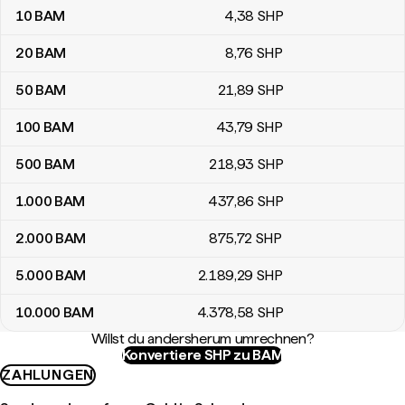
10
BAM
4
,38
SHP
20
BAM
8
,76
SHP
50
BAM
21
,89
SHP
100
BAM
43
,79
SHP
500
BAM
218
,93
SHP
1.000
BAM
437
,86
SHP
2.000
BAM
875
,72
SHP
5.000
BAM
2.189
,29
SHP
10.000
BAM
4.378
,58
SHP
Willst du andersherum umrechnen?
Konvertiere SHP zu BAM
ZAHLUNGEN