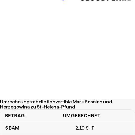
Umrechnungstabelle Konvertible Mark Bosnien und
Herzegowina zu St.-Helena-Pfund
BETRAG
UMGERECHNET
Umrechnungstabelle Konvertible Mark Bosnien und Herzegowina
5
BAM
2
,19
SHP