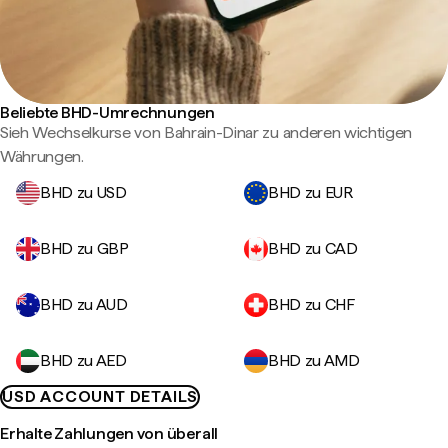
Beliebte BHD-Umrechnungen
Sieh Wechselkurse von Bahrain-Dinar zu anderen wichtigen
Währungen.
BHD zu USD
BHD zu EUR
BHD zu GBP
BHD zu CAD
BHD zu AUD
BHD zu CHF
BHD zu AED
BHD zu AMD
USD ACCOUNT DETAILS
Erhalte Zahlungen von überall