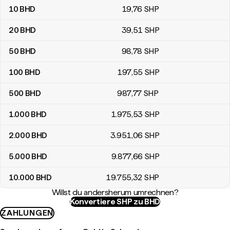
10
BHD
19
,76
SHP
20
BHD
39
,51
SHP
50
BHD
98
,78
SHP
100
BHD
197
,55
SHP
500
BHD
987
,77
SHP
1.000
BHD
1.975
,53
SHP
2.000
BHD
3.951
,06
SHP
5.000
BHD
9.877
,66
SHP
10.000
BHD
19.755
,32
SHP
Willst du andersherum umrechnen?
Konvertiere SHP zu BHD
ZAHLUNGEN