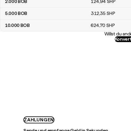
2.000
BOB
124
,94
SHP
5.000
BOB
312
,35
SHP
10.000
BOB
624
,70
SHP
Willst du a
Konvert
ZAHLUNGEN
Sende und empfange Geld in Sekunden