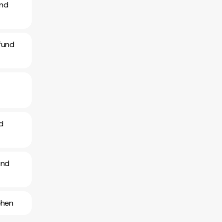
und
fund
d
und
ehen