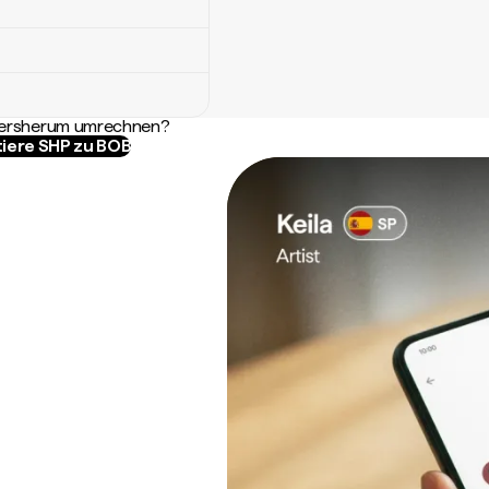
ndersherum umrechnen?
iere SHP zu BOB