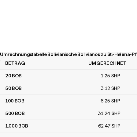
Umrechnungstabelle Bolivianische Bolivianos zu St.-Helena-P
BETRAG
UMGERECHNET
Umrechnungstabelle Bolivianische Bolivianos zu St.-Helena-Pfun
20
BOB
1
,25
SHP
50
BOB
3
,12
SHP
100
BOB
6
,25
SHP
500
BOB
31
,24
SHP
1.000
BOB
62
,47
SHP