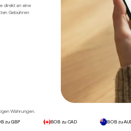
e direkt an eine
ckten Gebühren
htigen Währungen.
B zu GBP
BOB zu CAD
BOB zu AU