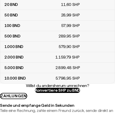
20
BND
11
,60
SHP
50
BND
28
,99
SHP
100
BND
57
,99
SHP
500
BND
289
,95
SHP
1.000
BND
579
,90
SHP
2.000
BND
1.159
,79
SHP
5.000
BND
2.899
,48
SHP
10.000
BND
5.798
,95
SHP
Willst du andersherum umrechnen?
Konvertiere SHP zu BND
ZAHLUNGEN
Sende und empfange Geld in Sekunden
Teile eine Rechnung, zahle einem Freund zurück, sende direkt an