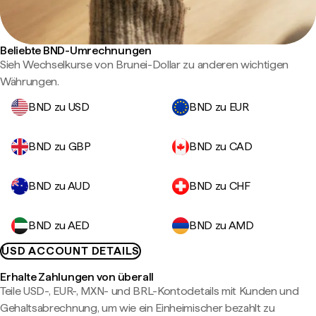
Beliebte BND-Umrechnungen
Sieh Wechselkurse von Brunei-Dollar zu anderen wichtigen
Währungen.
BND zu USD
BND zu EUR
BND zu GBP
BND zu CAD
BND zu AUD
BND zu CHF
BND zu AED
BND zu AMD
USD ACCOUNT DETAILS
Erhalte Zahlungen von überall
Teile USD-, EUR-, MXN- und BRL-Kontodetails mit Kunden und
Gehaltsabrechnung, um wie ein Einheimischer bezahlt zu