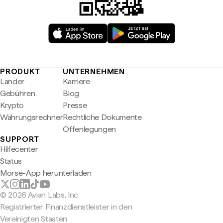
PRODUKT
UNTERNEHMEN
Länder
Karriere
Gebühren
Blog
Krypto
Presse
Währungsrechner
Rechtliche Dokumente
Offenlegungen
SUPPORT
Hilfecenter
Status
Morse-App herunterladen
© 2026 Avian Labs, Inc
Registrierter Finanzdienstleister in den
Vereinigten Staaten