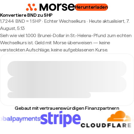
Herunterladen
Konvertiere BND zu SHP
1,7244 BND ≈ 1 SHP · Echter Wechselkurs
·
Heute aktualisiert, 7.
August, 5:13
Sieh wie viel 1.000 Brunei-Dollar in St.-Helena-Pfund zum echten
Wechselkurs ist. Geld mit Morse überweisen — keine
versteckten Aufschläge, keine aufgeblasenen Kurse.
Gebaut mit vertrauenswürdigen Finanzpartnern