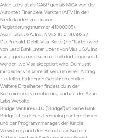
Avian Labs ist als CASP gemäß MiCA von der
Autoriteit Financiële Markten (AFM) in den
Niederlanden zugelassen
(Registrierungsnummer 41000005).
Avian Labs USA, Inc., NMLS ID # 2639252
Die Prepaid-Debit-Visa-Karte (die "Karte") wird
von Lead Bank unter Lizenz von Visa U.S.A. Inc.
ausgegeben und kann überall dort eingesetzt
werden, wo Visa akzeptiert wird. Du musst
mindestens 18 Jahre alt sein, um einen Antrag
zu stellen. Es können Gebühren anfallen.
Weitere Einzelheiten findest du in der
Karteninhabervereinbarung und auf der Avian
Labs Website.
Bridge Ventures LLC ("Bridge") ist keine Bank.
Bridge ist ein Finanztechnologieunternehmen
und der Programmmanager, der für die
Verwaltung und den Betrieb der Karte im
Auftrag von Lead Bank verantwortlich ist.