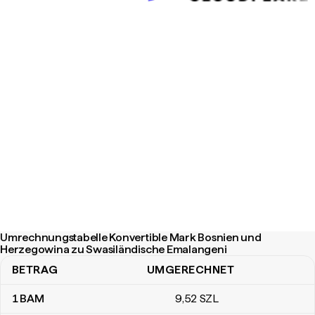
Umrechnungstabelle Konvertible Mark Bosnien und
Herzegowina zu Swasiländische Emalangeni
BETRAG
UMGERECHNET
Umrechnungstabelle Konvertible Mark Bosnien und Herzegowina
1
BAM
9
,52
SZL