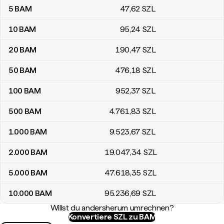
5
BAM
47
,62
SZL
10
BAM
95
,24
SZL
20
BAM
190
,47
SZL
50
BAM
476
,18
SZL
100
BAM
952
,37
SZL
500
BAM
4.761
,83
SZL
1.000
BAM
9.523
,67
SZL
2.000
BAM
19.047
,34
SZL
5.000
BAM
47.618
,35
SZL
10.000
BAM
95.236
,69
SZL
Willst du andersherum umrechnen?
Konvertiere SZL zu BAM