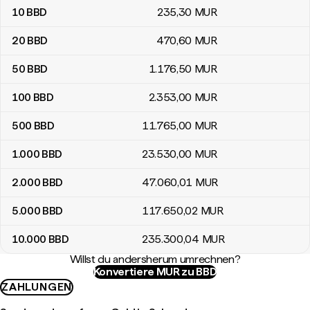
10
BBD
235
,30
MUR
20
BBD
470
,60
MUR
50
BBD
1.176
,50
MUR
100
BBD
2.353
,00
MUR
500
BBD
11.765
,00
MUR
1.000
BBD
23.530
,00
MUR
2.000
BBD
47.060
,01
MUR
5.000
BBD
117.650
,02
MUR
10.000
BBD
235.300
,04
MUR
Willst du andersherum umrechnen?
Konvertiere MUR zu BBD
ZAHLUNGEN