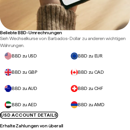
Beliebte BBD-Umrechnungen
Sieh Wechselkurse von Barbados-Dollar zu anderen wichtigen
Währungen.
BBD zu USD
BBD zu EUR
BBD zu GBP
BBD zu CAD
BBD zu AUD
BBD zu CHF
BBD zu AED
BBD zu AMD
USD ACCOUNT DETAILS
Erhalte Zahlungen von überall