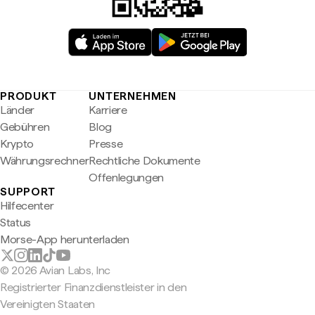
PRODUKT
UNTERNEHMEN
Länder
Karriere
Gebühren
Blog
Krypto
Presse
Währungsrechner
Rechtliche Dokumente
Offenlegungen
SUPPORT
Hilfecenter
Status
Morse-App herunterladen
© 2026 Avian Labs, Inc
Registrierter Finanzdienstleister in den
Vereinigten Staaten