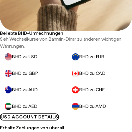
Beliebte BHD-Umrechnungen
Sieh Wechselkurse von Bahrain-Dinar zu anderen wichtigen
Währungen.
BHD zu USD
BHD zu EUR
BHD zu GBP
BHD zu CAD
BHD zu AUD
BHD zu CHF
BHD zu AED
BHD zu AMD
USD ACCOUNT DETAILS
Erhalte Zahlungen von überall