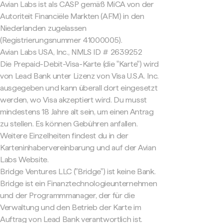
Avian Labs ist als CASP gemäß MiCA von der
Autoriteit Financiële Markten (AFM) in den
Niederlanden zugelassen
(Registrierungsnummer 41000005).
Avian Labs USA, Inc., NMLS ID # 2639252
Die Prepaid-Debit-Visa-Karte (die "Karte") wird
von Lead Bank unter Lizenz von Visa U.S.A. Inc.
ausgegeben und kann überall dort eingesetzt
werden, wo Visa akzeptiert wird. Du musst
mindestens 18 Jahre alt sein, um einen Antrag
zu stellen. Es können Gebühren anfallen.
Weitere Einzelheiten findest du in der
Karteninhabervereinbarung und auf der Avian
Labs Website.
Bridge Ventures LLC ("Bridge") ist keine Bank.
Bridge ist ein Finanztechnologieunternehmen
und der Programmmanager, der für die
Verwaltung und den Betrieb der Karte im
Auftrag von Lead Bank verantwortlich ist.