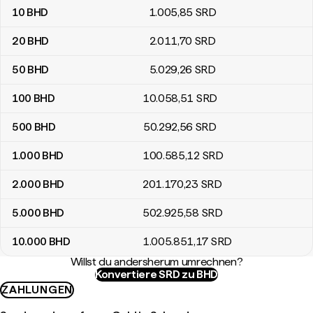
10
BHD
1.005
,85
SRD
20
BHD
2.011
,70
SRD
50
BHD
5.029
,26
SRD
100
BHD
10.058
,51
SRD
500
BHD
50.292
,56
SRD
1.000
BHD
100.585
,12
SRD
2.000
BHD
201.170
,23
SRD
5.000
BHD
502.925
,58
SRD
10.000
BHD
1.005.851
,17
SRD
Willst du andersherum umrechnen?
Konvertiere SRD zu BHD
ZAHLUNGEN