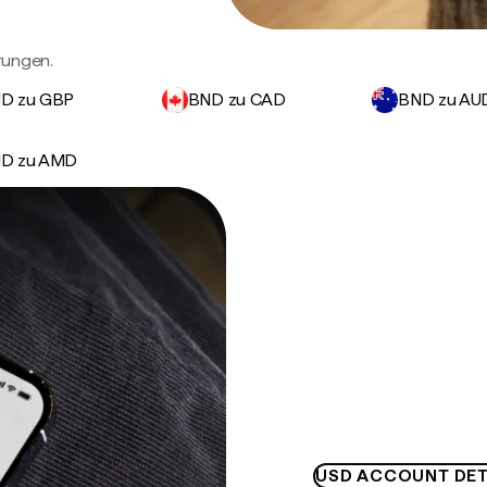
rungen.
D zu GBP
BND zu CAD
BND zu AU
D zu AMD
USD ACCOUNT DET