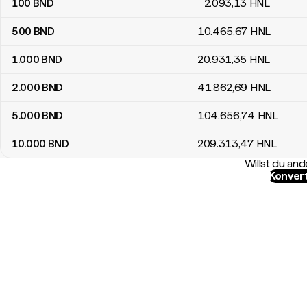
100
BND
2.093
,13
HNL
500
BND
10.465
,67
HNL
1.000
BND
20.931
,35
HNL
2.000
BND
41.862
,69
HNL
5.000
BND
104.656
,74
HNL
10.000
BND
209.313
,47
HNL
Willst du a
Konver