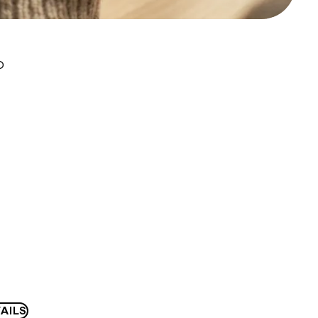
D
AILS