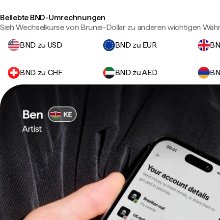
Beliebte BND-Umrechnungen
Sieh Wechselkurse von Brunei-Dollar zu anderen wichtigen Wäh
BND zu USD
BND zu EUR
BN
BND zu CHF
BND zu AED
BN