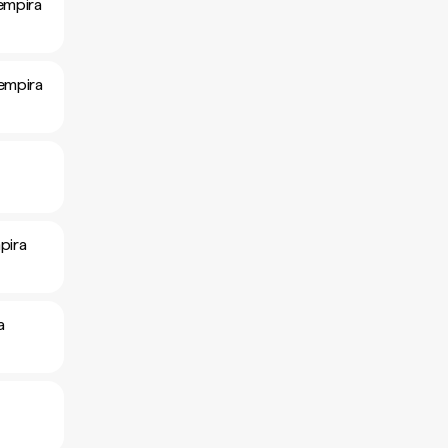
empira
empira
pira
a