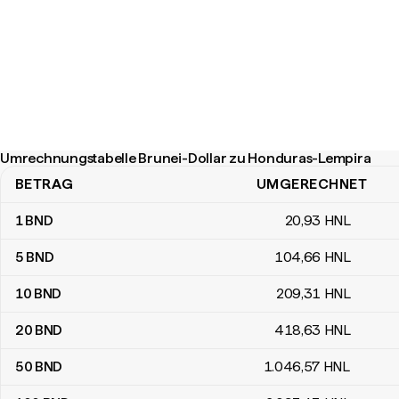
Umrechnungstabelle Brunei-Dollar zu Honduras-Lempira
BETRAG
UMGERECHNET
Umrechnungstabelle Brunei-Dollar zu Honduras-Lempira
1
BND
20
,93
HNL
5
BND
104
,66
HNL
10
BND
209
,31
HNL
20
BND
418
,63
HNL
50
BND
1.046
,57
HNL