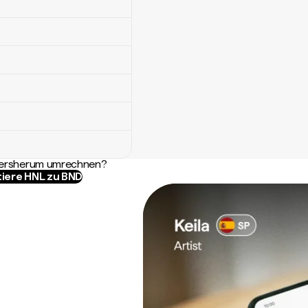
ndersherum umrechnen?
tiere HNL zu BND