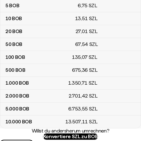
5
BOB
6
,75
SZL
10
BOB
13
,51
SZL
20
BOB
27
,01
SZL
50
BOB
67
,54
SZL
100
BOB
135
,07
SZL
500
BOB
675
,36
SZL
1.000
BOB
1.350
,71
SZL
2.000
BOB
2.701
,42
SZL
5.000
BOB
6.753
,55
SZL
10.000
BOB
13.507
,11
SZL
Willst du andersherum umrechnen?
Konvertiere SZL zu BOB