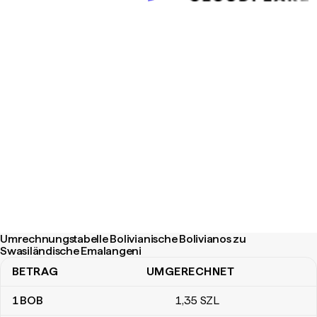
Umrechnungstabelle Bolivianische Bolivianos zu
Swasiländische Emalangeni
BETRAG
UMGERECHNET
Umrechnungstabelle Bolivianische Bolivianos zu Swasiländische 
1
BOB
1
,35
SZL