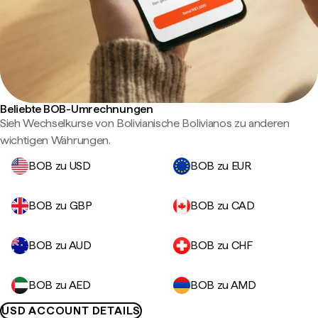
Beliebte BOB-Umrechnungen
Sieh Wechselkurse von Bolivianische Bolivianos zu anderen
wichtigen Währungen.
BOB zu USD
BOB zu EUR
BOB zu GBP
BOB zu CAD
BOB zu AUD
BOB zu CHF
BOB zu AED
BOB zu AMD
USD ACCOUNT DETAILS