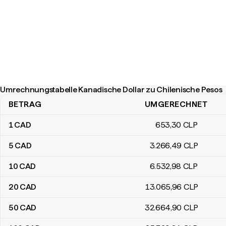
Umrechnungstabelle Kanadische Dollar zu Chilenische Pesos
BETRAG
UMGERECHNET
Umrechnungstabelle Kanadische Dollar zu Chilenische Pesos
1
CAD
653
,30
CLP
5
CAD
3.266
,49
CLP
10
CAD
6.532
,98
CLP
20
CAD
13.065
,96
CLP
50
CAD
32.664
,90
CLP