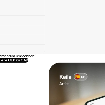
ndersherum umrechnen?
iere CLP zu CAD