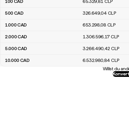
100
CAD
65.329
,81
CLP
500
CAD
326.649
,04
CLP
1.000
CAD
653.298
,08
CLP
2.000
CAD
1.306.596
,17
CLP
5.000
CAD
3.266.490
,42
CLP
10.000
CAD
6.532.980
,84
CLP
Willst du a
Konvert