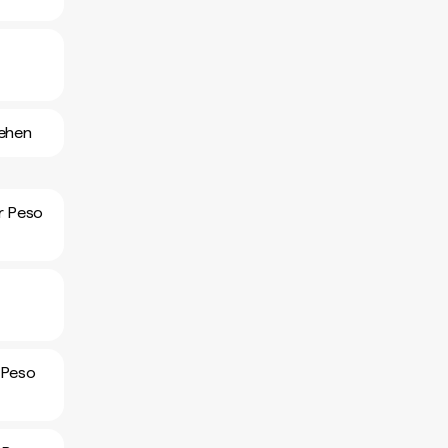
sehen
er Peso
 Peso