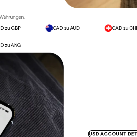
 Währungen.
D zu GBP
CAD zu AUD
CAD zu CH
D zu ANG
USD ACCOUNT DET