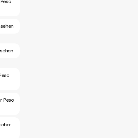
 Peso
nsehen
nsehen
 Peso
er Peso
scher