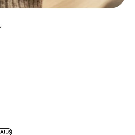
F
AILS