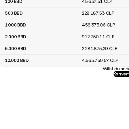
100
BBD
45.637
,51
CLP
500
BBD
228.187
,53
CLP
1.000
BBD
456.375
,06
CLP
2.000
BBD
912.750
,11
CLP
5.000
BBD
2.281.875
,29
CLP
10.000
BBD
4.563.750
,57
CLP
Willst du a
Konver