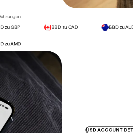
Währungen.
D zu GBP
BBD zu CAD
BBD zu AU
D zu AMD
USD ACCOUNT DET