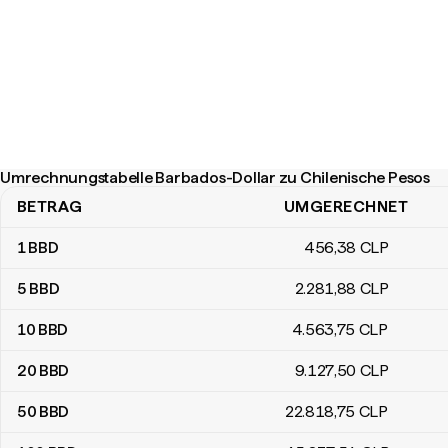
Umrechnungstabelle Barbados-Dollar zu Chilenische Pesos
BETRAG
UMGERECHNET
Umrechnungstabelle Barbados-Dollar zu Chilenische Pesos
1
BBD
456
,38
CLP
5
BBD
2.281
,88
CLP
10
BBD
4.563
,75
CLP
20
BBD
9.127
,50
CLP
50
BBD
22.818
,75
CLP