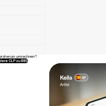
ndersherum umrechnen?
tiere CLP zu BBD