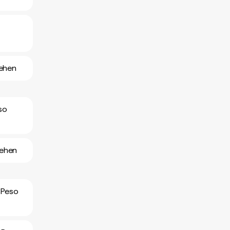
sehen
so
sehen
 Peso