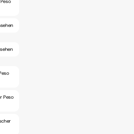
 Peso
nsehen
nsehen
 Peso
er Peso
scher