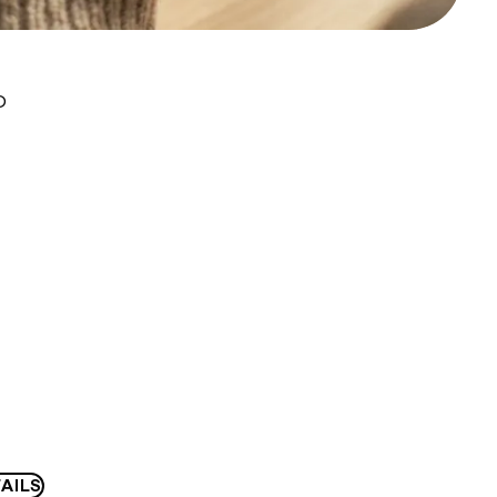
D
AILS