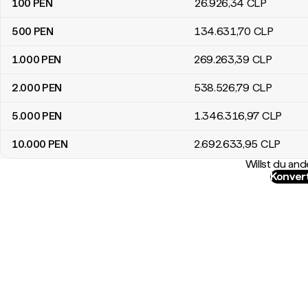
100
PEN
26.926
,34
CLP
500
PEN
134.631
,70
CLP
1.000
PEN
269.263
,39
CLP
2.000
PEN
538.526
,79
CLP
5.000
PEN
1.346.316
,97
CLP
10.000
PEN
2.692.633
,95
CLP
Willst du a
Konver