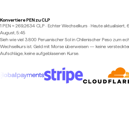
Konvertiere PEN zu CLP
1 PEN ≈ 269,2634 CLP · Echter Wechselkurs
·
Heute aktualisiert, 6
August, 5:45
Sieh wie viel 3.800 Peruanischer Sol in Chilenischer Peso zum ec
Wechselkurs ist. Geld mit Morse überweisen — keine versteckte
Aufschläge, keine aufgeblasenen Kurse.