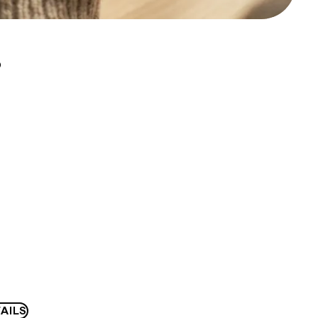
D
AILS