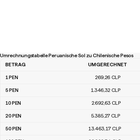
Umrechnungstabelle Peruanische Sol zu Chilenische Pesos
BETRAG
UMGERECHNET
Umrechnungstabelle Peruanische Sol zu Chilenische Pesos
1
PEN
269
,26
CLP
5
PEN
1.346
,32
CLP
10
PEN
2.692
,63
CLP
20
PEN
5.385
,27
CLP
50
PEN
13.463
,17
CLP