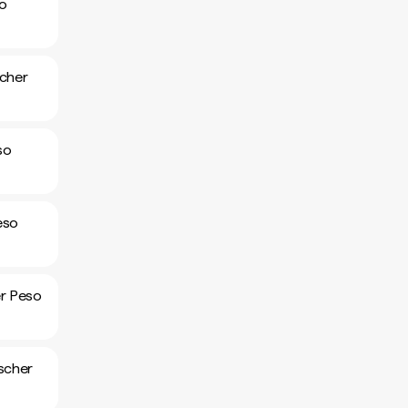
so
scher
so
eso
er Peso
scher