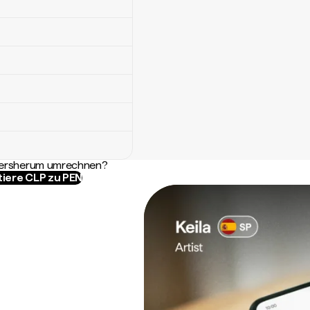
ndersherum umrechnen?
tiere CLP zu PEN