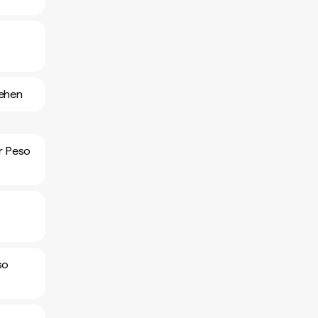
sehen
er Peso
so