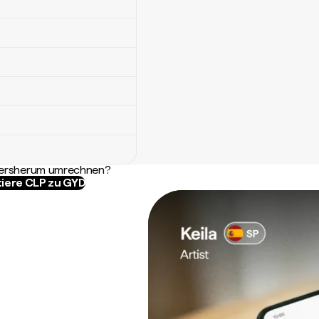
ndersherum umrechnen?
iere CLP zu GYD