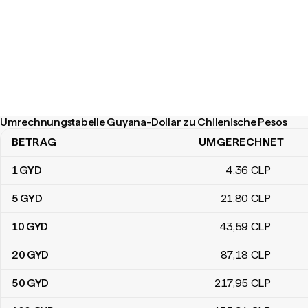
Umrechnungstabelle Guyana-Dollar zu Chilenische Pesos
BETRAG
UMGERECHNET
Umrechnungstabelle Guyana-Dollar zu Chilenische Pesos
1
GYD
4
,36
CLP
5
GYD
21
,80
CLP
10
GYD
43
,59
CLP
20
GYD
87
,18
CLP
50
GYD
217
,95
CLP