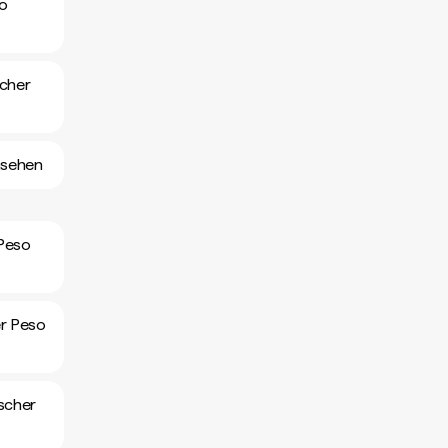
so
scher
nsehen
 Peso
er Peso
scher