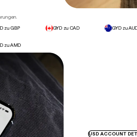
hrungen.
D zu GBP
GYD zu CAD
GYD zu AU
D zu AMD
USD ACCOUNT DET