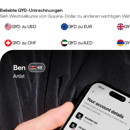
Beliebte GYD-Umrechnungen
Sieh Wechselkurse von Guyana-Dollar zu anderen wichtigen Wä
GYD zu USD
GYD zu EUR
GY
GYD zu CHF
GYD zu AED
GY