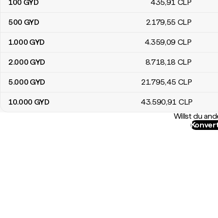
100
GYD
435
,91
CLP
500
GYD
2.179
,55
CLP
1.000
GYD
4.359
,09
CLP
2.000
GYD
8.718
,18
CLP
5.000
GYD
21.795
,45
CLP
10.000
GYD
43.590
,91
CLP
Willst du a
Konvert