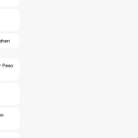
sehen
er Peso
so