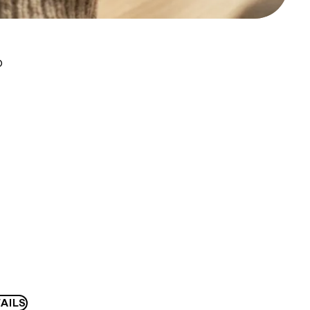
D
AILS