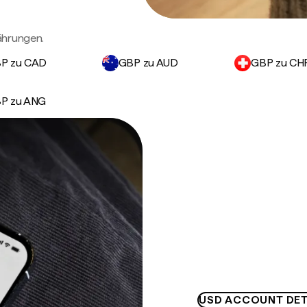
ährungen.
P zu CAD
GBP zu AUD
GBP zu CH
P zu ANG
USD ACCOUNT DET