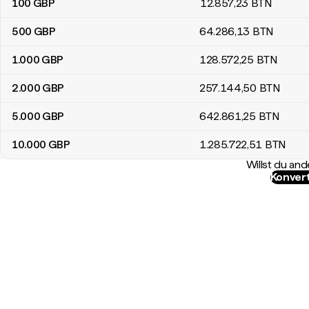
100
GBP
12.857
,23
BTN
500
GBP
64.286
,13
BTN
1.000
GBP
128.572
,25
BTN
2.000
GBP
257.144
,50
BTN
5.000
GBP
642.861
,25
BTN
10.000
GBP
1.285.722
,51
BTN
Willst du a
Konvert