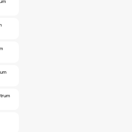
rum
m
um
rum
ltrum