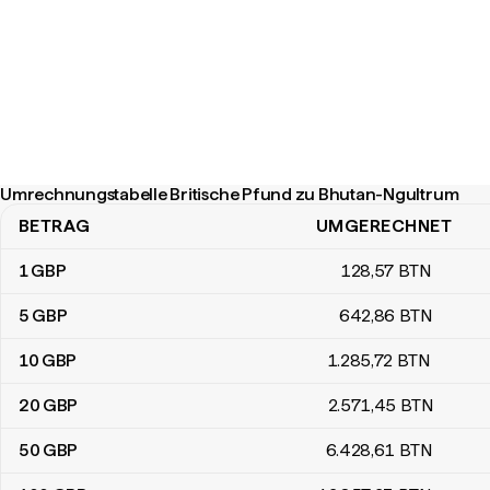
Umrechnungstabelle Britische Pfund zu Bhutan-Ngultrum
BETRAG
UMGERECHNET
Umrechnungstabelle Britische Pfund zu Bhutan-Ngultrum
1
GBP
128
,57
BTN
5
GBP
642
,86
BTN
10
GBP
1.285
,72
BTN
20
GBP
2.571
,45
BTN
50
GBP
6.428
,61
BTN