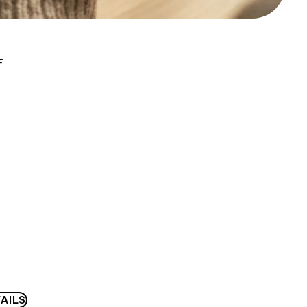
F
AILS