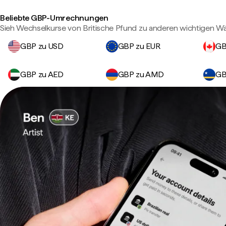
Beliebte GBP-Umrechnungen
Sieh Wechselkurse von Britische Pfund zu anderen wichtigen W
GBP zu USD
GBP zu EUR
GB
GBP zu AED
GBP zu AMD
GB