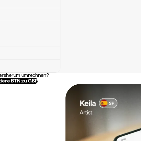
ndersherum umrechnen?
iere BTN zu GBP