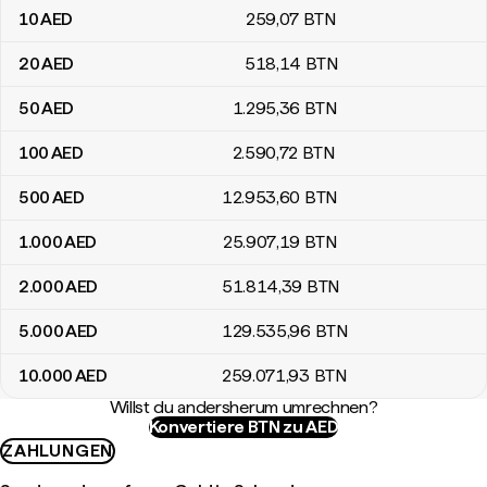
10
AED
259
,07
BTN
20
AED
518
,14
BTN
50
AED
1.295
,36
BTN
100
AED
2.590
,72
BTN
500
AED
12.953
,60
BTN
1.000
AED
25.907
,19
BTN
2.000
AED
51.814
,39
BTN
5.000
AED
129.535
,96
BTN
10.000
AED
259.071
,93
BTN
Willst du andersherum umrechnen?
Konvertiere BTN zu AED
ZAHLUNGEN