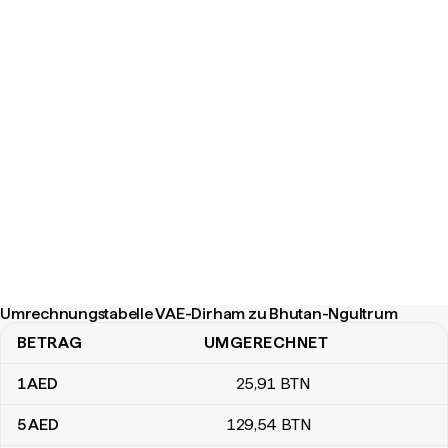
Umrechnungstabelle VAE-Dirham zu Bhutan-Ngultrum
BETRAG
UMGERECHNET
Umrechnungstabelle VAE-Dirham zu Bhutan-Ngultrum
1
AED
25
,91
BTN
5
AED
129
,54
BTN