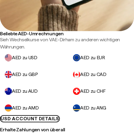
Beliebte AED-Umrechnungen
Sieh Wechselkurse von VAE-Dirham zu anderen wichtigen
Währungen.
AED zu USD
AED zu EUR
AED zu GBP
AED zu CAD
AED zu AUD
AED zu CHF
AED zu AMD
AED zu ANG
USD ACCOUNT DETAILS
Erhalte Zahlungen von überall