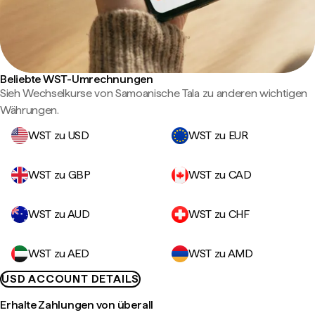
Beliebte WST-Umrechnungen
Sieh Wechselkurse von Samoanische Tala zu anderen wichtigen
Währungen.
WST zu USD
WST zu EUR
WST zu GBP
WST zu CAD
WST zu AUD
WST zu CHF
WST zu AED
WST zu AMD
USD ACCOUNT DETAILS
Erhalte Zahlungen von überall