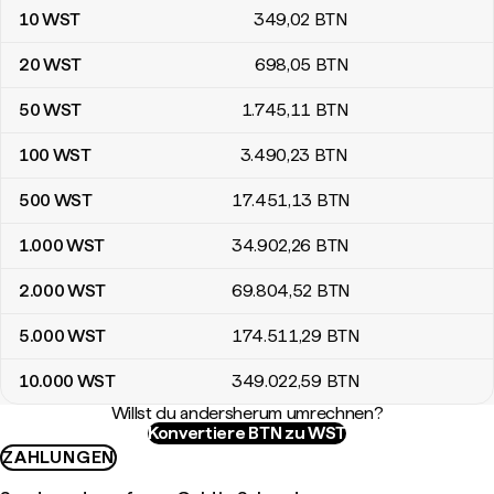
10
WST
349
,02
BTN
20
WST
698
,05
BTN
50
WST
1.745
,11
BTN
100
WST
3.490
,23
BTN
500
WST
17.451
,13
BTN
1.000
WST
34.902
,26
BTN
2.000
WST
69.804
,52
BTN
5.000
WST
174.511
,29
BTN
10.000
WST
349.022
,59
BTN
Willst du andersherum umrechnen?
Konvertiere BTN zu WST
ZAHLUNGEN