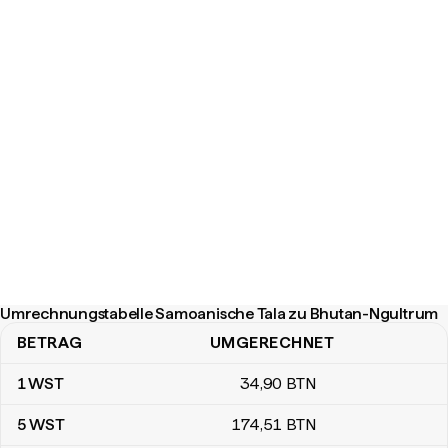
Umrechnungstabelle Samoanische Tala zu Bhutan-Ngultrum
BETRAG
UMGERECHNET
Umrechnungstabelle Samoanische Tala zu Bhutan-Ngultrum
1
WST
34
,90
BTN
5
WST
174
,51
BTN