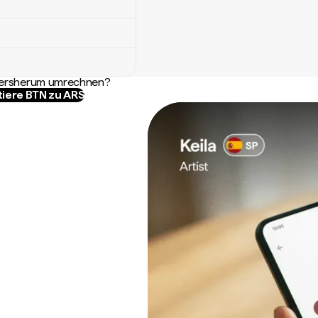
ndersherum umrechnen?
tiere BTN zu ARS