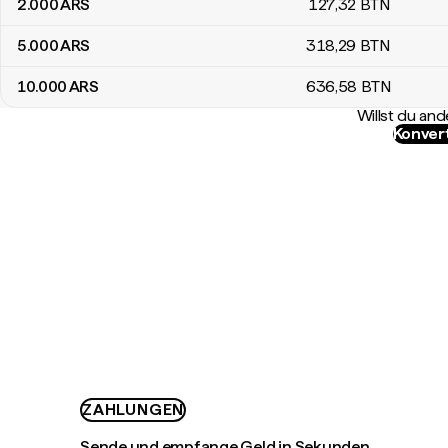
2.000
ARS
127
,32
BTN
5.000
ARS
318
,29
BTN
10.000
ARS
636
,58
BTN
Willst du a
Konver
ZAHLUNGEN
Sende und empfange Geld in Sekunden