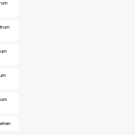
trum
ltrum
rum
rum
rum
sehen