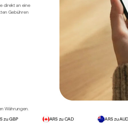
e direkt an eine
ckten Gebühren
gen Währungen.
S zu GBP
ARS zu CAD
ARS zu AU