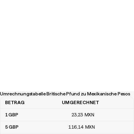
Umrechnungstabelle Britische Pfund zu Mexikanische Pesos
BETRAG
UMGERECHNET
Umrechnungstabelle Britische Pfund zu Mexikanische Pesos
1
GBP
23
,23
MXN
5
GBP
116
,14
MXN