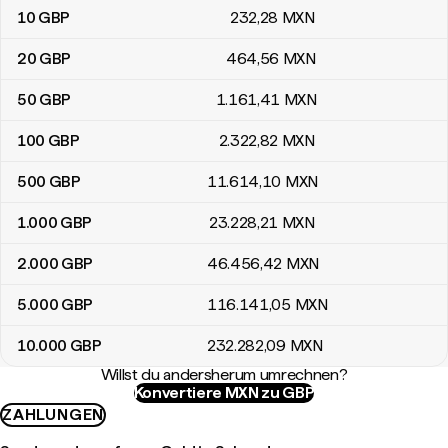
10
GBP
232
,28
MXN
20
GBP
464
,56
MXN
50
GBP
1.161
,41
MXN
100
GBP
2.322
,82
MXN
500
GBP
11.614
,10
MXN
1.000
GBP
23.228
,21
MXN
2.000
GBP
46.456
,42
MXN
5.000
GBP
116.141
,05
MXN
10.000
GBP
232.282
,09
MXN
Willst du andersherum umrechnen?
Konvertiere MXN zu GBP
ZAHLUNGEN