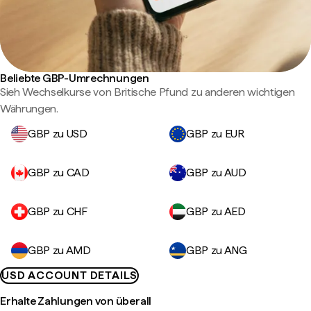
Beliebte GBP-Umrechnungen
Sieh Wechselkurse von Britische Pfund zu anderen wichtigen
Währungen.
GBP zu USD
GBP zu EUR
GBP zu CAD
GBP zu AUD
GBP zu CHF
GBP zu AED
GBP zu AMD
GBP zu ANG
USD ACCOUNT DETAILS
Erhalte Zahlungen von überall