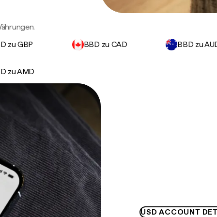
Währungen.
D zu GBP
BBD zu CAD
BBD zu AU
D zu AMD
USD ACCOUNT DET