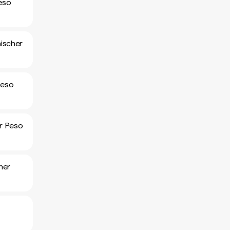
eso
ischer
Peso
r Peso
her