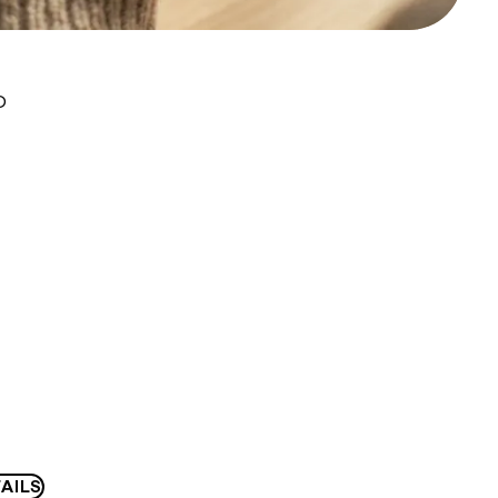
D
AILS