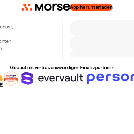
App herunterladen
August,
echten
n
Gebaut mit vertrauenswürdigen Finanzpartnern