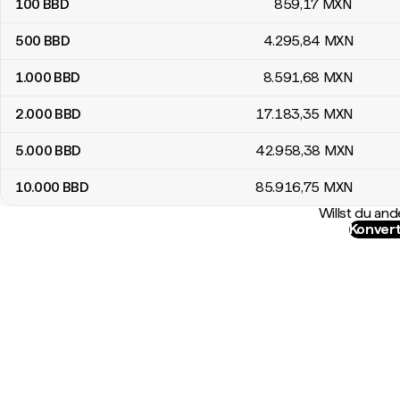
100
BBD
859
,17
MXN
500
BBD
4.295
,84
MXN
1.000
BBD
8.591
,68
MXN
2.000
BBD
17.183
,35
MXN
5.000
BBD
42.958
,38
MXN
10.000
BBD
85.916
,75
MXN
Willst du a
Konvert