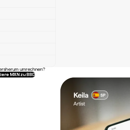
ndersherum umrechnen?
iere MXN zu BBD