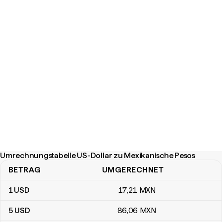
Umrechnungstabelle US-Dollar zu Mexikanische Pesos
BETRAG
UMGERECHNET
Umrechnungstabelle US-Dollar zu Mexikanische Pesos
1
USD
17
,21
MXN
5
USD
86
,06
MXN