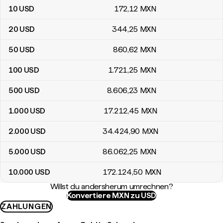
10
USD
172
,12
MXN
20
USD
344
,25
MXN
50
USD
860
,62
MXN
100
USD
1.721
,25
MXN
500
USD
8.606
,23
MXN
1.000
USD
17.212
,45
MXN
2.000
USD
34.424
,90
MXN
5.000
USD
86.062
,25
MXN
10.000
USD
172.124
,50
MXN
Willst du andersherum umrechnen?
Konvertiere MXN zu USD
ZAHLUNGEN