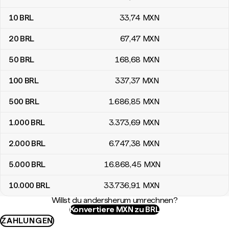
10
BRL
33
,74
MXN
20
BRL
67
,47
MXN
50
BRL
168
,68
MXN
100
BRL
337
,37
MXN
500
BRL
1.686
,85
MXN
1.000
BRL
3.373
,69
MXN
2.000
BRL
6.747
,38
MXN
5.000
BRL
16.868
,45
MXN
10.000
BRL
33.736
,91
MXN
Willst du andersherum umrechnen?
Konvertiere MXN zu BRL
ZAHLUNGEN