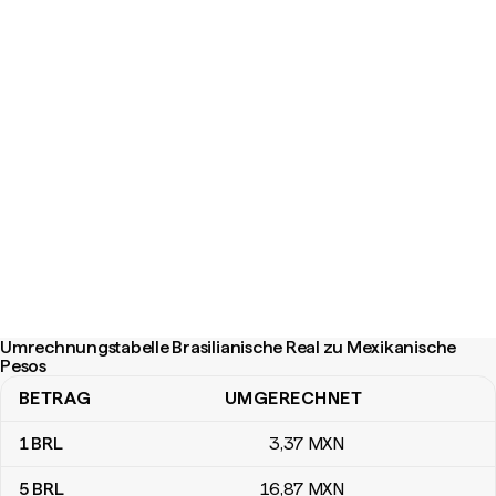
Umrechnungstabelle Brasilianische Real zu Mexikanische
Pesos
BETRAG
UMGERECHNET
Umrechnungstabelle Brasilianische Real zu Mexikanische Pesos
1
BRL
3
,37
MXN
5
BRL
16
,87
MXN