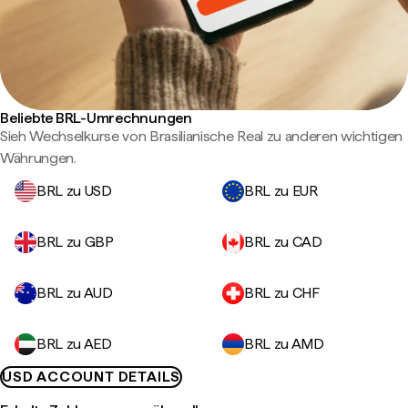
Beliebte BRL-Umrechnungen
Sieh Wechselkurse von Brasilianische Real zu anderen wichtigen
Währungen.
BRL zu USD
BRL zu EUR
BRL zu GBP
BRL zu CAD
BRL zu AUD
BRL zu CHF
BRL zu AED
BRL zu AMD
USD ACCOUNT DETAILS